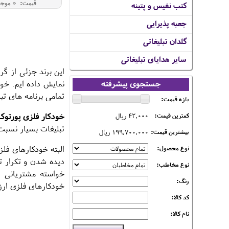
قیمت: « موج
کتب نفیس و پتینه
جعبه پذیرایی
گلدان تبلیغاتی
سایر هدایای تبلیغاتی
این برند جزئی از گ
جستجوی پیشرفته
نمایش داده ایم. خود
تمامی برنامه های تب
بازه قیمت:
خودکار فلزی پورتوک
42,000 ریال
کمترین قیمت:
تبلیغات بسیار نسبت 
199,700,000 ریال
بیشترین قیمت:
البته خودکارهای فلز
نوع محصول:
دیده شدن و تکرار ت
نوع مخاطب:
خواسته مشتریانی ر
رنگ:
خودکارهای فلزی ارز
کد کالا:
نام کالا: