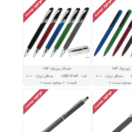
پورتوک 153
خودکار پورتوک 154
حداقل تيراژ: 100
کد: GBP-P154
حداقل تيراژ: 100
موجود نیست »
قیمت: « موجود نیست »