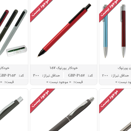
ی پورتوک
خودکار پورتوک 157
خودکار ت
حداقل تيراژ: 200
کد: GBP-P157
حداقل تيراژ: 300
کد: GBP-P153
ود نیست »
قیمت: « موجود نیست »
قیمت: « 