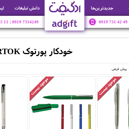
جديدترين‌ها
دانش تبلیغات
لی
45 11
|
0919 7314249
0919 731 42 49
خودکار پورتوک PORTOK
پیش فرض