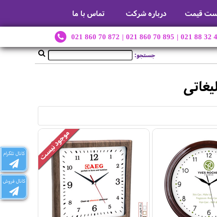
ست قیمت
درباره شرکت
تماس با ما
021 860 70 872
|
021 860 70 895
|
021 88 32 
جستجو:
یغاتی
کانال تلگرام
کانال فروش