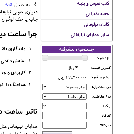
کتب نفیس و پتینه
اگر به دنبال
انتخاب
دیواری چوبی تبلیغات
جعبه پذیرایی
چاپ یا حک لوگوی شما
گلدان تبلیغاتی
چرا ساعت دیو
سایر هدایای تبلیغاتی
ماندگاری بالا
:
جستجوی پیشرفته
بازه قیمت:
نمایش دائمی ب
42,000 ریال
کمترین قیمت:
کاربردی و جذ
199,700,000 ریال
بیشترین قیمت:
هماهنگ با انو
نوع محصول:
نوع مخاطب:
رنگ:
تاثیر ساعت دی
کد کالا:
هدایای تبلیغاتی مثل
نام کالا:
مشتری شما به ساعت ن