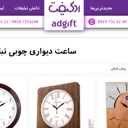
جديدترين‌ها
دانش تبلیغات
لی
45 11
|
0919 7314249
0919 731 42 49
ساعت دیواری چوبی تبل
پیش فرض