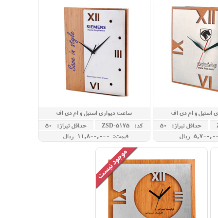
 استیل و ام دی اف
ساعت دیواری استیل و ام دی اف
حداقل تيراژ: 50
کد: ZSD-5175
حداقل تيراژ: 50
قیمت: 11,800,000 ريال