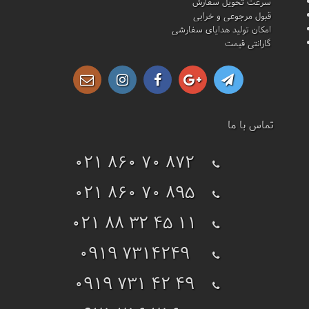
سرعت تحویل سفارش
قبول مرجوعی و خرابی
امکان تولید هدایای سفارشی
گارانتی قیمت
تماس با ما
021 860 70 872
021 860 70 895
021 88 32 45 11
0919 7314249
0919 731 42 49