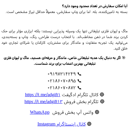
آیا امکان سفارش در تعداد محدود وجود دارد؟
بسته به تامین‌کننده، بله. اما برای چاپ سفارشی، معمولاً حداقل تیراژ مشخص است.
ماگ و لیوان فلزی تبلیغاتی تنها یک وسیله پذیرایی نیستند؛ بلکه ابزاری مؤثر برای حک
کردن برند شما در ذهن مخاطب‌اند. با انتخاب درست طراحی، رنگ، چاپ و بسته‌بندی،
می‌توانید یک تجربه متفاوت و ماندگار برای مشتریان، کارکنان یا شرکای تجاری خود
خلق کنید.
🎯
اگر به دنبال یک هدیه تبلیغاتی خاص، ماندگار و حرفه‌ای هستید، ماگ و لیوان فلزی
تبلیغاتی بهترین انتخاب برای برند شماست.
📞 09197314249
📞 02186070895
📞 02186070872
🔵 کانال تلگرام ادگیفت
https://t.me/adgift1
🔵 تلگرام بخش فروش
https://t.me/adgift13
🟢 واتس آپ بخش فروش
WhatsApp
🟣
کانال اینستاگرام Instagram