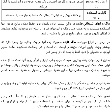
ارزش perceived
ظاهر مدرن و فلزی، احساس یک هدیه حرفه‌ای و ارزشمند را القا
بالا
می‌کند.
قابلیت استفاده
بر خلاف برخی هدایای تبلیغاتی که فقط یک‌بار مصرف هستند.
روزانه
ماگ و لیوان تبلیغاتی فلزی
در واقع بیشتر برای نگهداری و حفظ دمای مایع درون آنها
استفاده میشوند و به همین دلیل ماگ و لیوانهای فلزی با بدنه ای دوجداره تولید میشوند
تا امکان نگهداری بهتر دمای مایع درونی را داشته باشند.
در برخی از انواع تولیدی،
ماگ فلزی
بصورت یک لایه و یک جداره نیز وجود دارد که
بیشتر جهت پایین آوردن هزینه و قیمت آن است و در اینحالت عملکردی مانند سایر
لیوانهای معمولی را دارد فقط با بدنه ای از جنس فلز
بدلیل فلزی بودن بدنه بهترین سیستم برای چاپ تبلیغ و لوگو روی آنها استفاده از حک
لیزر است. حک لیزر بصورت دائمی و همیشگی بر روی این هدیه تبلیغاتی باقی میماند و
با توجه به فلزی بودن جنس لیوان، این هدیه تبلیغاتی را تبدیل به هدیه ای مادام العمر
میکند.
هدیه ای از جنسی ماندگار با تبلیغ و حکی ماندگار. برای یک هدیه تبلیغاتی چه چیزی از
این بهتر در دسترس تبلیغ کنندگان وجو دارد؟
تصور داشتن یک هدیه تبلیغاتی با ماندگاری بسیار بسیار طولانی و تقریباٌ دائمی بی
شک یکی از بهترین گزینه ها برای انتخاب و استفاده برای تبلیغ برند و لوگوی یک
شرکت خواهد بود و هر مدیر تبلیغاتی را وسوسه خواهد کرد.