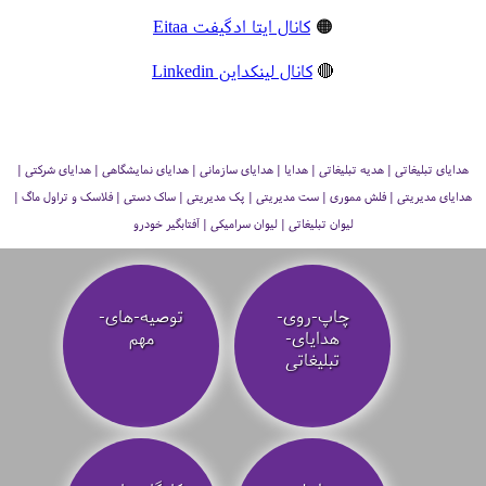
🟠
کانال ایتا ادگیفت Eitaa
🔴
کانال لینکداین Linkedin
هدایای تبلیغاتی | هدیه تبلیغاتی | هدایا | هدایای سازمانی | هدایای نمایشگاهی | هدایای شرکتی |
هدایای مدیریتی | فلش مموری | ست مدیریتی | پک مدیریتی | ساک دستی | فلاسک و تراول ماگ |
لیوان تبلیغاتی | لیوان سرامیکی | آفتابگیر خودرو
چاپ-روی-
توصیه‌-های-
هدایای-
مهم
تبلیغاتی