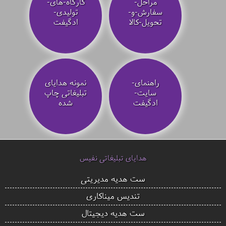
مراحل-
کارگاه-های-
سفارش-و-
تولیدی-
تحویل-کالا
ادگیفت
راهنمای-
نمونه هدایای
سایت-
تبلیغاتی چاپ
ادگیفت
شده
هدایای تبلیغاتی نفیس
ست هدیه مدیریتی
تندیس میناکاری
ست هدیه دیجیتال