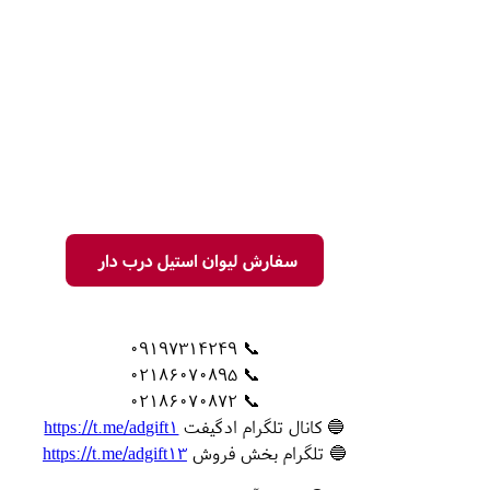
سفارش لیوان استیل درب دار
📞 09197314249
📞 02186070895
📞 02186070872
🔵 کانال تلگرام ادگیفت
https://t.me/adgift1
🔵 تلگرام بخش فروش
https://t.me/adgift13