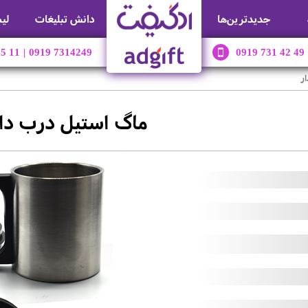
جديدترين‌ها
دانش تبلیغات
لی
45 11
|
0919 7314249
0919 731 42 49
ر
ماگ استیل درب دا