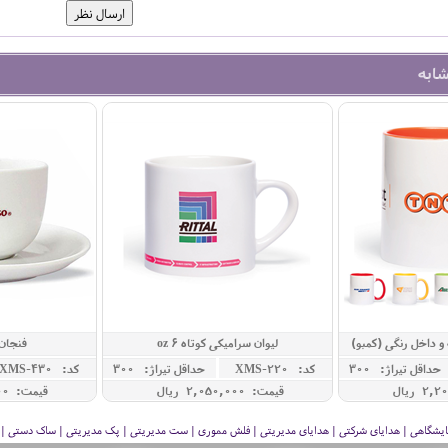
شابه
و داخل رنگی (کمبو)
لیوان سرامیکی کوتاه 6 oz
فنجان
حداقل تيراژ: 300
کد: XMS-220
حداقل تيراژ: 300
کد: XMS-430
قیمت: 2,050,000 ريال
قیمت: 3,100,000 ريال
 نمایشگاهی | هدایای شرکتی | هدایای مدیریتی | فلش مموری | ست مدیریتی | پک مدیریتی | ساک دستی | فلا