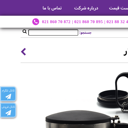
ست قیمت
درباره شرکت
تماس با ما
021 860 70 872
|
021 860 70 895
|
021 88 32 
جستجو:
ر
کانال تلگرام
کانال فروش