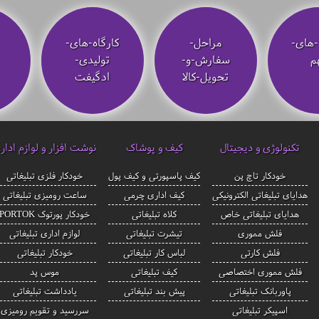
-های-
مراحل-
کارگاه-های-
م
سفارش-و-
تولیدی-
تحویل-کالا
ادگیفت
تکنولوژی و دیجیتال
کیف و پوشاک
نوشت افزار و لوازم ادار
خودکار تاچ پن
کیف پاسپورتی و کیف پول
خودکار فلزی تبلیغاتی
هدایای تبلیغاتی الکترونیکی
کیف اداری چرمی
ساعت رومیزی تبلیغاتی
هدایای تبلیغاتی خاص
کلاه تبلیغاتی
خودکار پورتوک PORTOK
فلش مموری
تیشرت تبلیغاتی
لوازم اداری تبلیغاتی
فلش کارتی
لباس کار تبلیغاتی
خودکار تبلیغاتی
فلش مموری اختصاصی
کیف تبلیغاتی
موس پد
پاوربانک تبلیغاتی
پیش بند تبلیغاتی
یادداشت تبلیغاتی
اسپیکر تبلیغاتی
سررسید و تقویم رومیزی