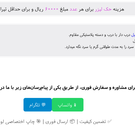
يال و برای حداقل تيراژ
60000
مبلغ
عدد
برای هر
حک لیزر
هزينه
درب دار با درب و دسته پلاستیکی مقاوم.
لی
ر
آب گرم و سرد را به مدت طولانی گرم یا سرد نگ
سفارش فوری، از طریق یکی از پیام‌رسان‌های زیر با ما در ارتباط باشید 
💬 تلگرام
📱 واتساپ
 تضمین کیفیت | 📦 ارسال فوری | 🎯 چاپ اختصاصی لوگو