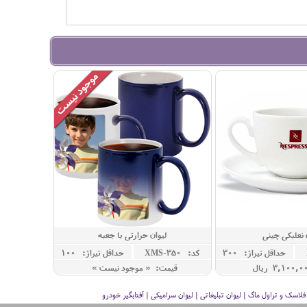
 نعلبکی چینی
لیوان حرارتی با جعبه
حداقل تيراژ: 300
کد: XMS-350
حداقل تيراژ: 100
قیمت: « موجود نیست »
سک و تراول ماگ | لیوان تبلیغاتی | لیوان سرامیکی | آفتابگیر خودرو