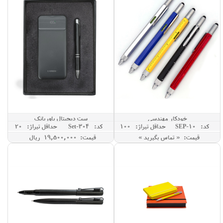
خودکار مهندسی
ست دیجیتال پاوربانک
کد: SEP-10
حداقل تيراژ: 100
کد: Set-304
حداقل تيراژ: 20
قیمت: « تماس بگیرید »
قیمت: 19,500,000 ريال