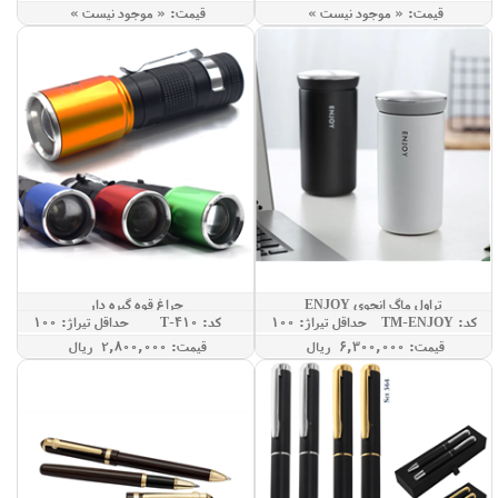
قيمت: « موجود نيست »
قيمت: « موجود نيست »
تراول ماگ انجوی ENJOY
چراغ قوه گیره دار
کد: TM-ENJOY
حداقل تيراژ: 100
کد: T-410
حداقل تيراژ: 100
قيمت: 6,300,000 ريال
قيمت: 2,800,000 ريال