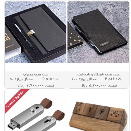
ست هدیه خودکار و یادداشت
ست هدیه مدیران
کد: P-516
حداقل تيراژ: 100
کد: P-515
حداقل تيراژ: 50
قيمت: 5,700,000 ريال
قيمت: 7,700,000 ريال