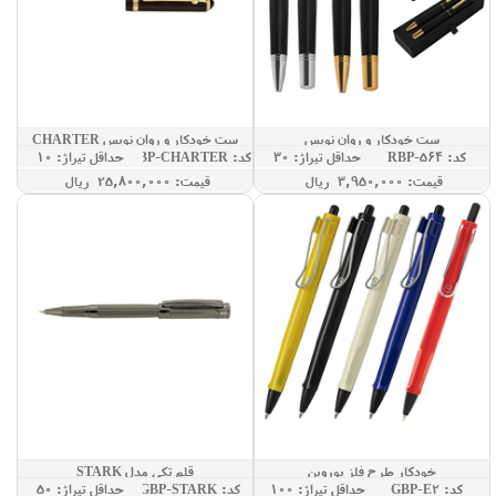
ست خودکار و روان نویس
ست خودکار و روان نویس CHARTER
کد: RBP-564
حداقل تيراژ: 30
کد: GBP-CHARTER
حداقل تيراژ: 10
قيمت: 3,950,000 ريال
قيمت: 25,800,000 ريال
خودکار طرح فلز یوروپن
قلم تکی مدل STARK
کد: GBP-E2
حداقل تيراژ: 100
کد: GBP-STARK
حداقل تيراژ: 50