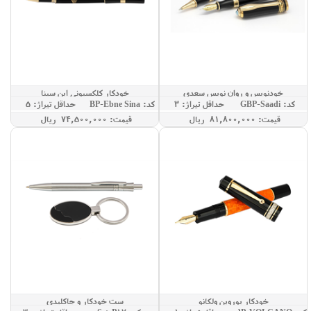
خودنویس و روان نویس سعدی
خودکار کلکسیونی ابن سینا
کد: GBP-Saadi
حداقل تيراژ: 3
کد: GBP-Ebne Sina
حداقل تيراژ: 5
قيمت: 81,800,000 ريال
قيمت: 74,500,000 ريال
خودکار یوروپن ولکانو
ست خودکار و جاکلیدی