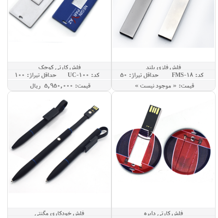
فلش فلزی بلند
فلش کارتی کوچک
کد: FMS-18
حداقل تيراژ: 50
کد: UC-100
حداقل تيراژ: 100
قيمت: « موجود نيست »
قيمت: 5,950,000 ريال
فلش کارتی دایره
فلش خودکاری مگنتی