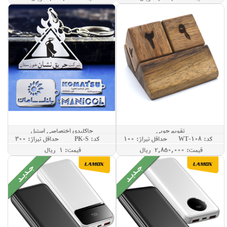
تقویم چوبی
جاکلیدی اختصاصی استیل
کد: WT-108
حداقل تيراژ: 100
کد: PK-S
حداقل تيراژ: 300
قيمت: 2,850,000 ريال
قيمت: 1 ريال