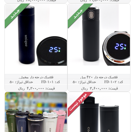
فلاسک درجه دار 420 میل
فلاسک درجه دار مخملی
کد: FD-102
حداقل تيراژ: 50
کد: FD-101
حداقل تيراژ: 50
قيمت: 3,600,000 ريال
قيمت: 4,300,000 ريال