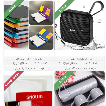
اسپیکر بلوتوثی ضدآب
یادداشت A6 با خودکار
کد: V-80
حداقل تيراژ: 30
کد: Y-200
حداقل تيراژ: 100
قيمت: 12,000,000 ريال
قيمت: 1,600,000 ريال