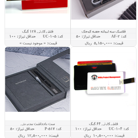
فلاسک سه لیوانه جعبه کوچک
فلش کارتی 128 گیگ
کد: AF-2
حداقل تيراژ: 50
کد: UC-105
حداقل تيراژ: 100
قيمت: 5,150,000 ريال
قيمت: « موجود نيست »
فلش کارتی 64 گیگ
ست یادداشت مدیریتی
کد: UC-104
حداقل تيراژ: 100
کد: P-517
حداقل تيراژ: 50
قيمت: 10,500,000 ريال
قيمت: 12,500,000 ريال