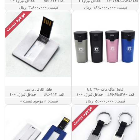
کد: GBP-VOLCANO
حداقل تيراژ: 1
کد: Set-P17
حداقل تيراژ: 30
قيمت: 189,000,000 ريال
قيمت: 3,800,000 ريال
تراول ماگ مات 380 CC
فلش کارتی مربعی
کد: TM-Mat380
حداقل تيراژ: 100
کد: UC-112
حداقل تيراژ: 100
قيمت: 5,000,000 ريال
قيمت: « موجود نيست »