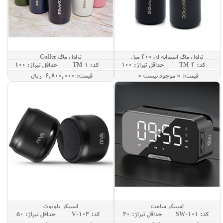
تراول ماگ استوانه ای 400 میل
تراول ماگ Coffee
کد: TM-4
حداقل تيراژ: 100
کد: TM-1
حداقل تيراژ: 100
قيمت: « موجود نيست »
قيمت: 6,800,000 ريال
اسپیکر ساعت
اسپیکر بلوتوث
کد: SW-101
حداقل تيراژ: 30
کد: V-103
حداقل تيراژ: 50