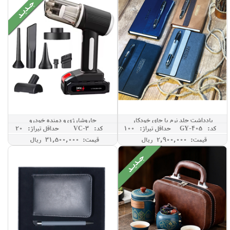
یادداشت جلد نرم با جای خودکار
جاروشارژی و دمنده خودرو
کد: GY-405
حداقل تيراژ: 100
کد: VC-3
حداقل تيراژ: 20
قیمت: 2,900,000 ريال
قیمت: 31,500,000 ريال