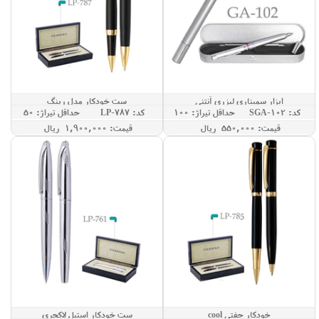
ابزار سمیناری لیزری آنتنی
ست خودکار مدل رینگ
کد: SGA-102
حداقل تيراژ: 100
کد: LP-787
حداقل تيراژ: 50
قيمت: 550,000 ريال
قيمت: 1,900,000 ريال
خودکار جفتی cool
ست خودکار استیل لاکچری