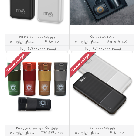
ست فلاسک و ماگ
پاوربانک 10.000 NIVA
کد: Set-507
حداقل تيراژ: 20
کد: V-82
حداقل تيراژ: 50
قيمت: 8,200,000 ريال
قيمت: 6,700,000 ريال
پاوربانک 10.000
تراول ماگ دور سیلیکونی 380
کد: V-81
حداقل تيراژ: 50
کد: TM-S380
حداقل تيراژ: 50