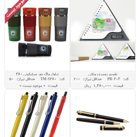
تقویم رومیزی مثلثی
تراول ماگ دور سیلیکونی 380
کد: PR-604
حداقل تيراژ: 200
کد: TM-S380
حداقل تيراژ: 50
قیمت: 1,480,000 ريال
قیمت: « موجود نیست »