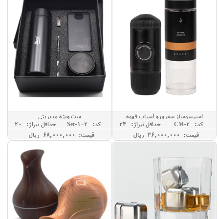
اسپرسوساز سفری و آسیاب قهوه
ست ویژه مدیریتی
کد: CM-2
حداقل تيراژ: 24
کد: Set-102
حداقل تيراژ: 20
قیمت: 36,000,000 ريال
قیمت: 68,000,000 ريال