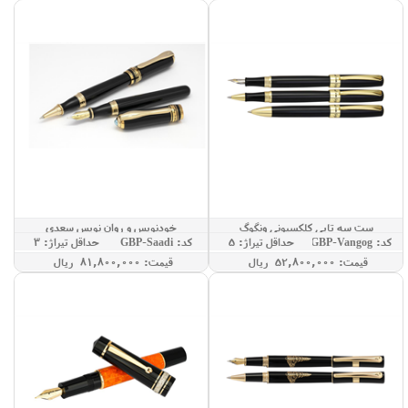
ست سه تایی کلکسیونی ونگوگ
خودنویس و روان نویس سعدی
کد: GBP-Vangog
حداقل تيراژ: 5
کد: GBP-Saadi
حداقل تيراژ: 3
قيمت: 52,800,000 ريال
قيمت: 81,800,000 ريال