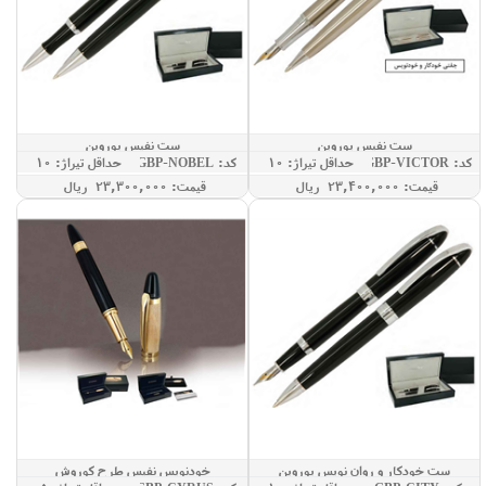
ست نفیس یوروپن
ست نفیس یوروپن
کد: GBP-VICTOR
حداقل تيراژ: 10
کد: GBP-NOBEL
حداقل تيراژ: 10
قيمت: 23,400,000 ريال
قيمت: 23,300,000 ريال
ست خودکار و روان نویس یوروپن
خودنویس نفیس طرح کوروش