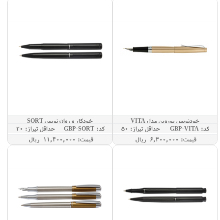
خودنویس یوروپن مدل VITA
خودکار و روان نویس SORT
کد: GBP-VITA
حداقل تيراژ: 50
کد: GBP-SORT
حداقل تيراژ: 20
قيمت: 6,300,000 ريال
قيمت: 11,400,000 ريال