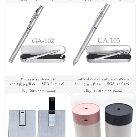
خودکار نامرئی لیزر و تست اسکناس
ابزار سمیناری لیزری آنتنی
کد: SGA-103
حداقل تيراژ: 100
کد: SGA-102
حداقل تيراژ: 100
قيمت: 1,150,000 ريال
قيمت: 550,000 ريال