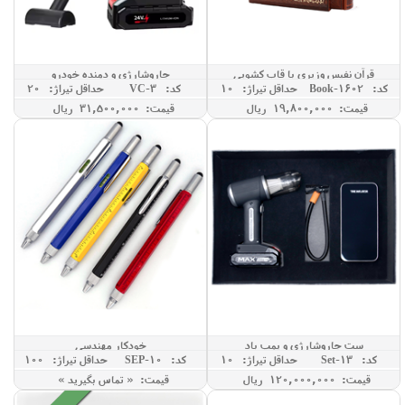
قرآن نفیس وزیری با قاب کشویی
جاروشارژی و دمنده خودرو
کد: Book-1602
حداقل تيراژ: 10
کد: VC-3
حداقل تيراژ: 20
قیمت: 19,800,000 ريال
قیمت: 31,500,000 ريال
ست جاروشارژی و پمپ باد
خودکار مهندسی
کد: Set-13
حداقل تيراژ: 10
کد: SEP-10
حداقل تيراژ: 100
قیمت: 120,000,000 ريال
قیمت: « تماس بگیرید »