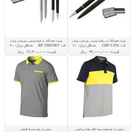
ست خودکار و روان نویس یوروپن مدل
ست خودکار و خودنویس یوروپن مدل
کد: GBP-LINE
حداقل تيراژ: 20
کد: GBP-THEORY
حداقل تيراژ: 20
THEORY
LINE
قيمت: 93,000,000 ريال
قيمت: 14,300,000 ريال
تیشرت جودون سه تکه یقه پیراهنی
تیشرت دوروپنبه فیلتو