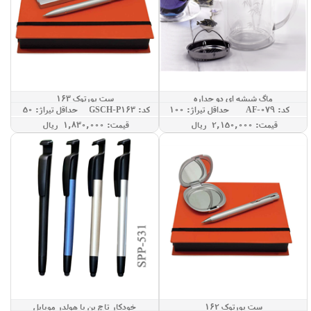
ماگ شیشه ای دو جداره
ست پورتوک 163
کد: AF-079
حداقل تيراژ: 100
کد: GSCH-P163
حداقل تيراژ: 50
قيمت: 2,150,000 ريال
قيمت: 1,830,000 ريال
ست پورتوک 162
خودکار تاچ پن با هولدر موبایل