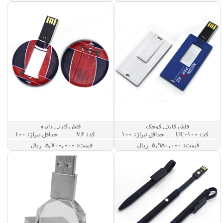
فلش کارتی کوچک
فلش کارتی دایره
کد: UC-100
حداقل تيراژ: 100
کد: V6
حداقل تيراژ: 100
قيمت: 5,950,000 ريال
قيمت: 5,700,000 ريال