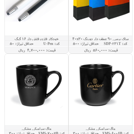
ساک پرسی 90 عطف دار دورنگ 40x30
خودکار فلزی فلش دار 16 گیگ
کد: SDP-231T
حداقل تيراژ: 500
کد: U-Pen
حداقل تيراژ: 50
قيمت: 560,000 ريال
قيمت: 4,700,000 ريال
ماگ سرامیکی مشکی
ماگ سرامیکی مشکی
کد: XMS-6006B
حداقل تيراژ: 300
کد: XMS-7007B
حداقل تيراژ: 300