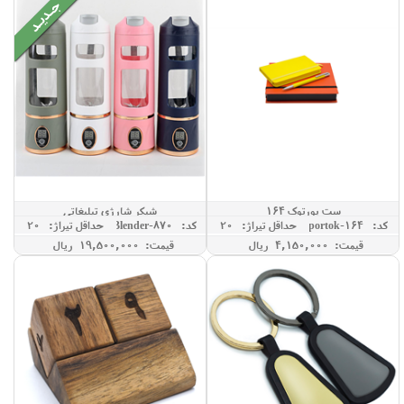
ست پورتوک 164
شیکر شارژی تبلیغاتی
کد: portok-164
حداقل تيراژ: 20
کد: Blender-870
حداقل تيراژ: 20
قیمت: 4,150,000 ريال
قیمت: 19,500,000 ريال