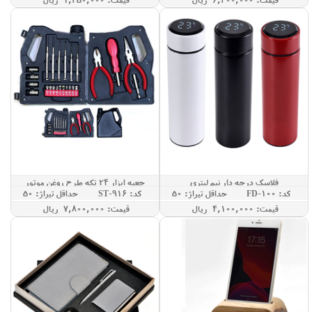
فلاسک درجه دار نیم لیتری
جعبه ابزار 24 تکه طرح روغن موتور
کد: FD-100
حداقل تيراژ: 50
کد: ST-916
حداقل تيراژ: 50
قيمت: 4,100,000 ريال
قيمت: 7,800,000 ريال