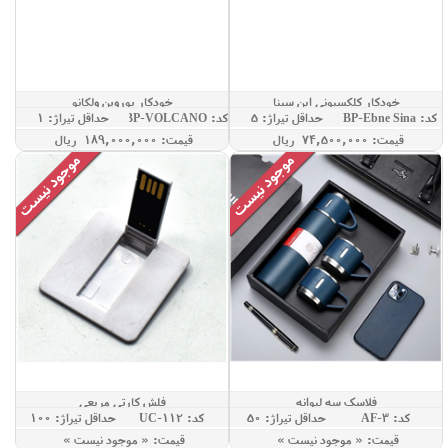
خودکار کلکسیونی ابن سینا
خودکار یوروپن ولکانو
کد: GBP-Ebne Sina
حداقل تيراژ: 5
کد: GBP-VOLCANO
حداقل تيراژ: 1
قيمت: 74,500,000 ريال
قيمت: 189,000,000 ريال
فلاسک سه لیوانه
فلش کارتی مربعی
کد: AF-3
حداقل تيراژ: 50
کد: UC-112
حداقل تيراژ: 100
قيمت: « موجود نيست »
قيمت: « موجود نيست »