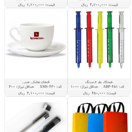
قيمت: 4,200,000 ريال
قيمت: 2,200,000 ريال
خودکار طرح سرنگ
فنجان نعلبکی چینی
کد: ABP-451
حداقل تيراژ: 1000
کد: XMS-430
حداقل تيراژ: 300
قيمت: 450,000 ريال
قيمت: 3,100,000 ريال