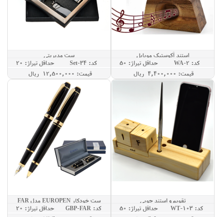
استند آکوستیک موبایل
ست مدیریتی
کد: WA-2
حداقل تيراژ: 50
کد: Set-34
حداقل تيراژ: 20
قيمت: 4,400,000 ريال
قيمت: 12,500,000 ريال
تقویم و استند چوبی
ست خودکار EUROPEN مدل FAR
کد: WT-103
حداقل تيراژ: 50
کد: GBP-FAR
حداقل تيراژ: 20