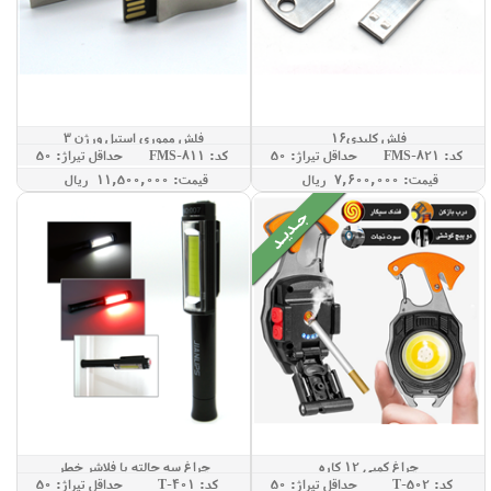
فلش کلیدی16
فلش مموری استیل ورژن 3
کد: FMS-821
حداقل تيراژ: 50
کد: FMS-811
حداقل تيراژ: 50
قيمت: 7,600,000 ريال
قيمت: 11,500,000 ريال
چراغ کمپی 12 کاره
چراغ سه حالته با فلاشر خطر
کد: T-502
حداقل تيراژ: 50
کد: T-401
حداقل تيراژ: 50