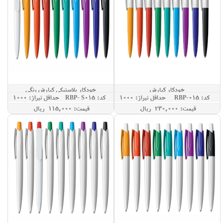
خودکار کیارش
خودکار پلاستیکی کیارش رنگی
کد: RBP-015
حداقل تيراژ: 1000
کد: RBP- S015
حداقل تيراژ: 1000
قيمت: 230,000 ريال
قيمت: 115,000 ريال