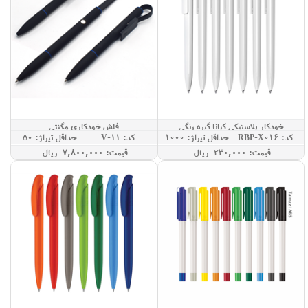
خودکار پلاستیکی کیانا گیره رنگی
فلش خودکاری مگنتی
کد: RBP-X016
حداقل تيراژ: 1000
کد: V-11
حداقل تيراژ: 50
قيمت: 230,000 ريال
قيمت: 7,800,000 ريال