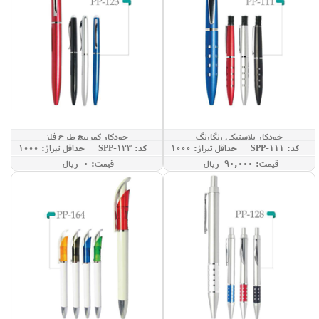
خودکار پلاستیکی رنگارنگ
خودکار کمرپیچ طرح فلز
کد: SPP-111
حداقل تيراژ: 1000
کد: SPP-123
حداقل تيراژ: 1000
قيمت: 90,000 ريال
قيمت: 0 ريال