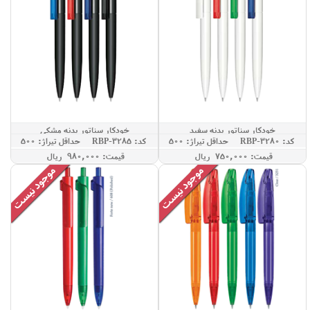
خودکار سناتور بدنه سفید
خودکار سناتور بدنه مشکی
کد: RBP-3280
حداقل تيراژ: 500
کد: RBP-3285
حداقل تيراژ: 500
قيمت: 750,000 ريال
قيمت: 980,000 ريال