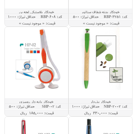
خودکار بدنه شفاف سناتور
خودکار پلاستیکی لچه پن
کد: RBP-3251
حداقل تيراژ: 500
کد: RBP-608
حداقل تيراژ: 1000
قيمت: « موجود نيست »
قيمت: « موجود نيست »
خودکار بذردار
خودکار پایه دار رومیزی
کد: NBP-2002
حداقل تيراژ: 1000
کد: SHP-02
حداقل تيراژ: 500
قيمت: 330,000 ريال
قيمت: 185,000 ريال