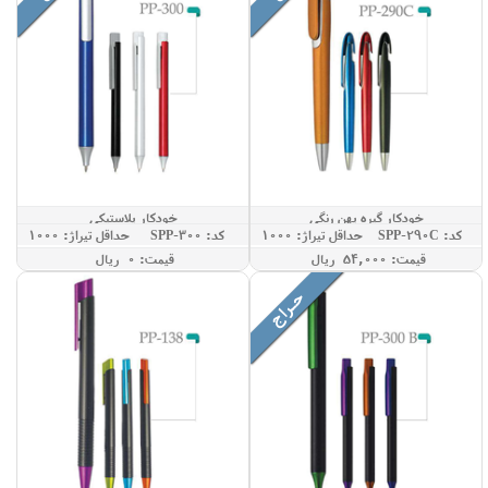
خودکار گیره پهن رنگی
خودکار پلاستیکی
کد: SPP-290C
حداقل تيراژ: 1000
کد: SPP-300
حداقل تيراژ: 1000
قيمت: 54,000 ريال
قيمت: 0 ريال