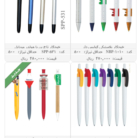
خودکار پلاستیکی کولیس دار
خودکار تاچ پن با هولدر موبایل
کد: NBP-1010
حداقل تيراژ: 500
کد: SPP-531
حداقل تيراژ: 500
قیمت: 470,000 ريال
قیمت: 480,000 ريال