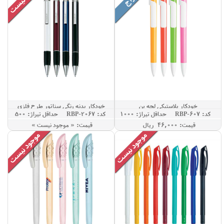
خودکار پلاستیکی لچه پن
خودکار بدنه رنگی سناتور طرح فلزی
کد: RBP-607
حداقل تيراژ: 1000
کد: RBP-2067
حداقل تيراژ: 500
قيمت: 46,000 ريال
قيمت: « موجود نيست »