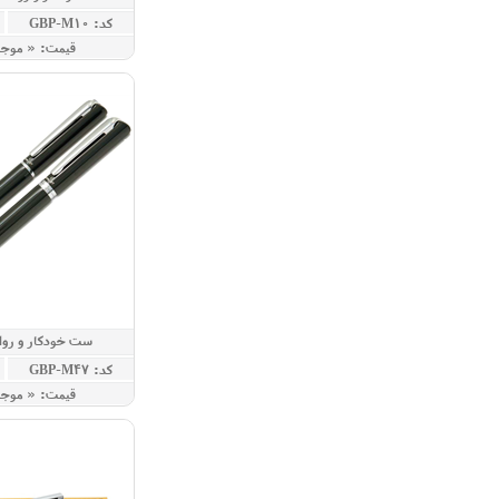
کد: GBP-M10
قيمت: « موج
ست خودکار و روا
کد: GBP-M47
قيمت: « موج