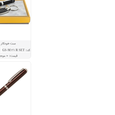
ست خودکار و
کد: GS-M 21 R SET
قيمت: « موج