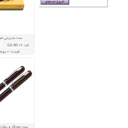
ست مدیریتی خود
کد: GS-M102
قيمت: « موج
ست خودکار و روان 