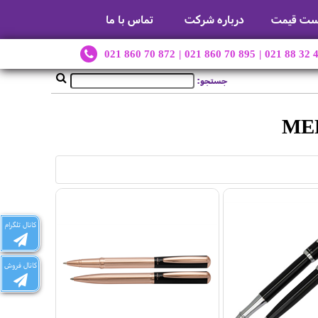
ست قیمت
درباره شرکت
تماس با ما
021 860 70 872
|
021 860 70 895
|
021 88 32 
جستجو:
کانال تلگرام
کانال فروش