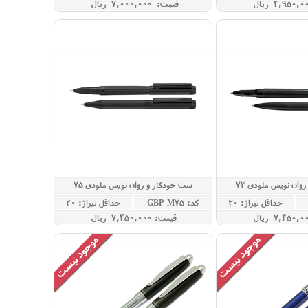
قیمت: 7,000,000 ريال
وان نویس ملودی 73
ست خودکار و روان نویس ملودی 75
حداقل تيراژ: 20
کد: GBP-M75
حداقل تيراژ: 20
قيمت: 7,450,000 ريال