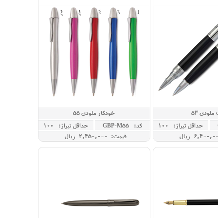
لودی 53
خودکار ملودی 55
حداقل تيراژ: 100
کد: GBP-M55
حداقل تيراژ: 100
قیمت: 2,450,000 ريال