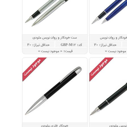
دکار و روان نویس
ست خودکار و روان نویس ملودی
حداقل تيراژ: 30
کد: GBP-M12
حداقل تيراژ: 30
 موجود نيست »
قيمت: « موجود نيست »
نویس ملودی
خودکار فلزی ملودی