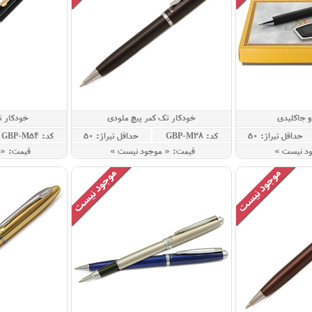
 جاکلیدی
خودکار تک کمر پیچ ملودی
خودکار ت
حداقل تيراژ: 50
کد: GBP-M38
حداقل تيراژ: 50
کد: GBP-M54
ود نيست »
قيمت: « موجود نيست »
قيمت: «