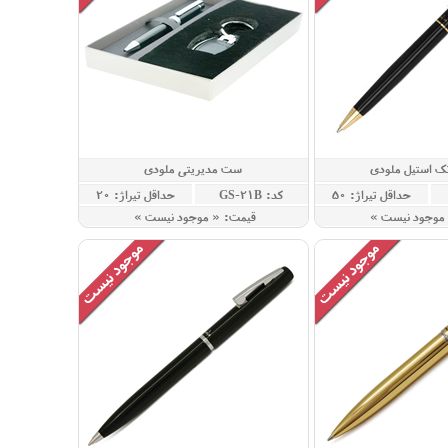
ک استیل ملودی
ست مدیریتی ملودی
حداقل تيراژ: 50
کد: GS-21B
حداقل تيراژ: 20
 موجود نيست »
قيمت: « موجود نيست »