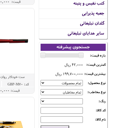
قیمت: 5,150,000 ريال
کتب نفیس و پتینه
جعبه پذیرایی
گلدان تبلیغاتی
سایر هدایای تبلیغاتی
جستجوی پیشرفته
بازه قیمت:
42,000 ریال
کمترین قیمت:
199,700,000 ریال
بیشترین قیمت:
ست خودکار روان ن
نوع محصول:
کد: GBP-M70
قيمت: 2,200,000 ريال
نوع مخاطب:
رنگ:
کد کالا:
نام کالا: