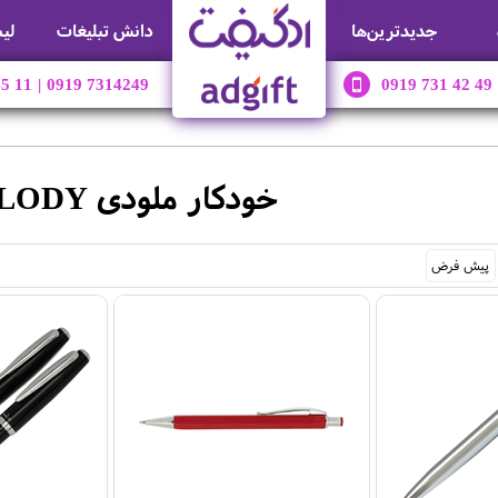
جديدترين‌ها
دانش تبلیغات
لی
45 11
|
0919 7314249
0919 731 42 49
خودکار ملودی MELODY
پیش فرض