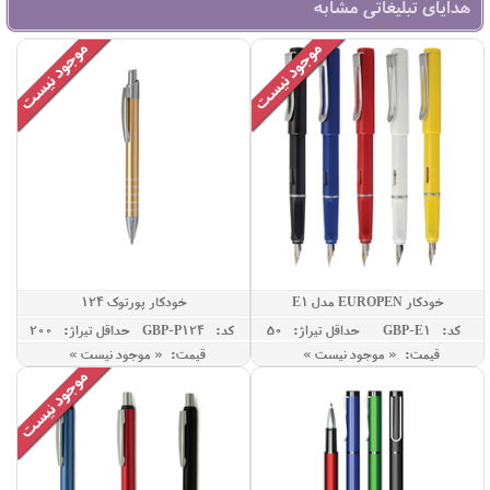
هدایای تبلیغاتی مشابه
خودکار EUROPEN مدل E1
خودکار پورتوک 124
کد: GBP-E1
حداقل تيراژ: 50
کد: GBP-P124
حداقل تيراژ: 200
قیمت: « موجود نیست »
قیمت: « موجود نیست »