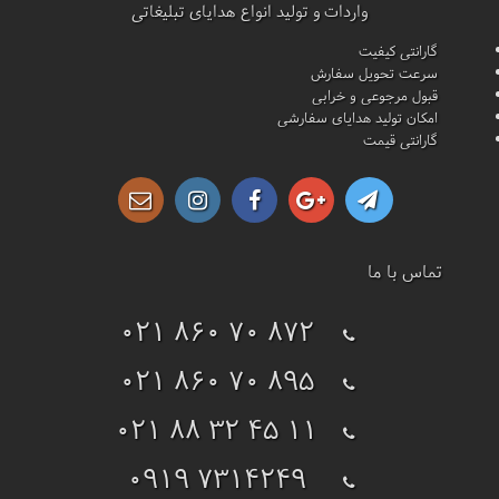
واردات و تولید انواع هدایای تبلیغاتی
گارانتی کیفیت
سرعت تحویل سفارش
قبول مرجوعی و خرابی
امکان تولید هدایای سفارشی
گارانتی قیمت
تماس با ما
021 860 70 872
021 860 70 895
021 88 32 45 11
0919 7314249