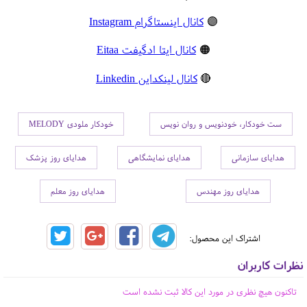
🟣
کانال اینستاگرام Instagram
🟠
کانال ایتا ادگیفت Eitaa
🔴
کانال لینکداین Linkedin
ست خودکار، خودنویس و روان نویس
خودکار ملودی MELODY
هدایای سازمانی
هدایای نمایشگاهی
هدایای روز پزشک
هدایای روز مهندس
هدایای روز معلم
اشتراک این محصول:
نظرات کاربران
تاکنون هیچ نظری در مورد این کالا ثبت نشده است