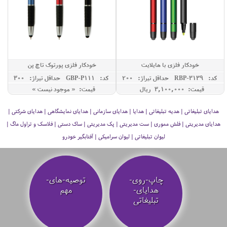
خودکار فلزی با هایلایت
خودکار فلزی پورتوک تاچ پن
کد: RBP-3139
حداقل تيراژ: 200
کد: GBP-P111
حداقل تيراژ: 300
قیمت: 3,100,000 ريال
قیمت: « موجود نیست »
هدایای تبلیغاتی | هدیه تبلیغاتی | هدایا | هدایای سازمانی | هدایای نمایشگاهی | هدایای شرکتی |
هدایای مدیریتی | فلش مموری | ست مدیریتی | پک مدیریتی | ساک دستی | فلاسک و تراول ماگ |
لیوان تبلیغاتی | لیوان سرامیکی | آفتابگیر خودرو
چاپ-روی-
توصیه‌-های-
هدایای-
مهم
تبلیغاتی