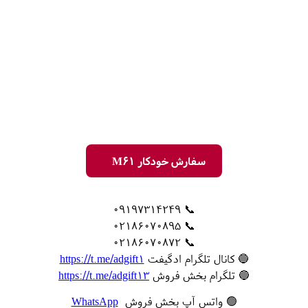
سفارش خودکار M61
📞 09197314249
📞 02186070895
📞 02186070872
🔵 کانال تلگرام ادگیفت
https://t.me/adgift1
🔵 تلگرام بخش فروش
https://t.me/adgift13
🟢 واتس آپ بخش فروش
WhatsApp