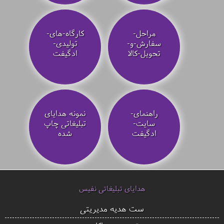
مراحل-
کارگاه-های-
سفارش-و-
تولیدی-
تحویل-کالا
ادگیفت
راهنمای-
نمونه هدایای
سایت-
تبلیغاتی چاپ
ادگیفت
شده
هدایای تبلیغاتی نفیس
ست هدیه مدیریتی