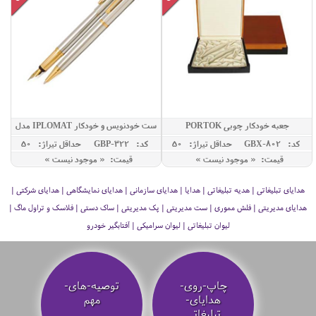
جعبه خودکار چوبی PORTOK
ست خودنویس و خودکار IPLOMAT مدل
ELLESSE
کد: GBX-802
حداقل تيراژ: 50
کد: GBP-322
حداقل تيراژ: 50
قیمت: « موجود نیست »
قیمت: « موجود نیست »
هدایای تبلیغاتی | هدیه تبلیغاتی | هدایا | هدایای سازمانی | هدایای نمایشگاهی | هدایای شرکتی |
هدایای مدیریتی | فلش مموری | ست مدیریتی | پک مدیریتی | ساک دستی | فلاسک و تراول ماگ |
لیوان تبلیغاتی | لیوان سرامیکی | آفتابگیر خودرو
چاپ-روی-
توصیه‌-های-
هدایای-
مهم
تبلیغاتی