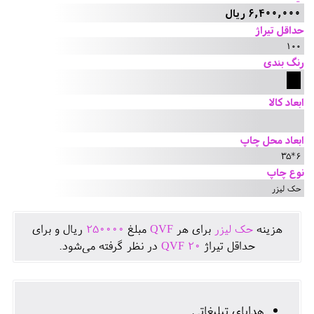
6,400,000 ریال
حداقل تیراژ
100
رنگ بندی
ابعاد کالا
ابعاد محل چاپ
6*35
نوع چاپ
حک لیزر
هزينه
حک لیزر
برای هر
QVF
مبلغ
250000
ريال و برای
حداقل تيراژ
20
QVF
در نظر گرفته می‌شود.
هدایای تبلیغاتی