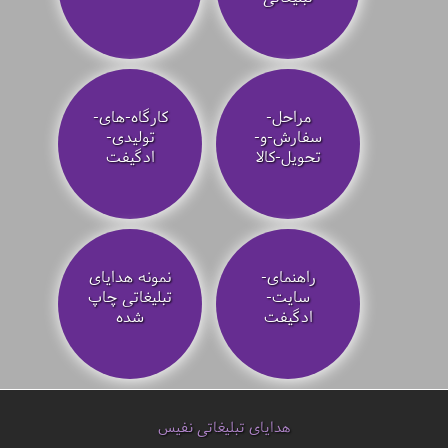
مراحل-
کارگاه-های-
سفارش-و-
تولیدی-
تحویل-کالا
ادگیفت
راهنمای-
نمونه هدایای
سایت-
تبلیغاتی چاپ
ادگیفت
شده
هدایای تبلیغاتی نفیس