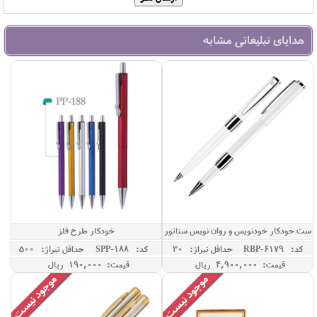
هدایای تبلیغاتی مشابه
ست خودکار خودنویس و روان نویس سناتور
خودکار طرح فلز
با جعبه و کاور
کد: RBP-6179
حداقل تيراژ: 30
کد: SPP-188
حداقل تيراژ: 500
قیمت: 4,900,000 ريال
قیمت: 190,000 ريال