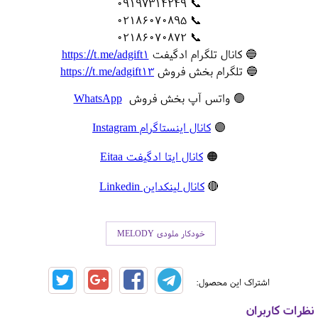
📞 09197314249
📞 02186070895
📞 02186070872
🔵 کانال تلگرام ادگیفت
https://t.me/adgift1
🔵 تلگرام بخش فروش
https://t.me/adgift13
🟢 واتس آپ بخش فروش
WhatsApp
🟣
کانال اینستاگرام Instagram
🟠
کانال ایتا ادگیفت Eitaa
🔴
کانال لینکداین Linkedin
خودکار ملودی MELODY
اشتراک این محصول:
نظرات کاربران