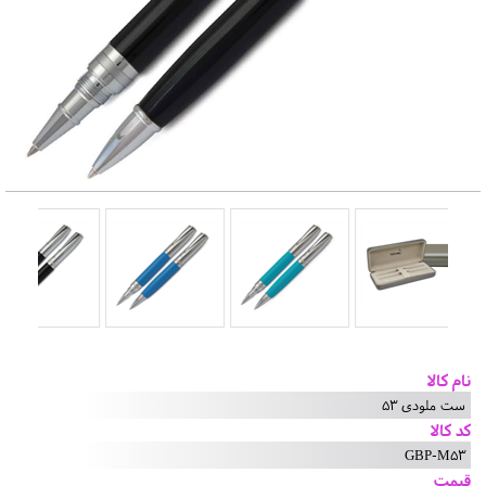
نام کالا
ست ملودی 53
کد کالا
GBP-M53
قیمت