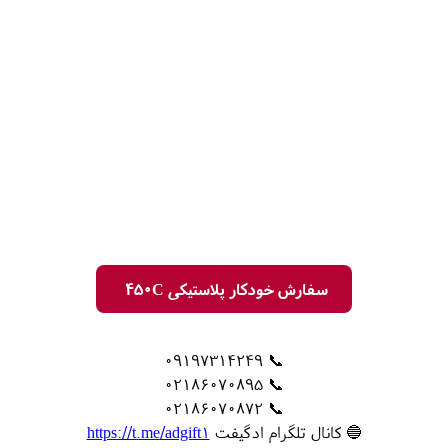
سفارش خودکار پلاستیکی 450C
📞 09197314249
📞 02186070895
📞 02186070872
🔵 کانال تلگرام ادگیفت
https://t.me/adgift1