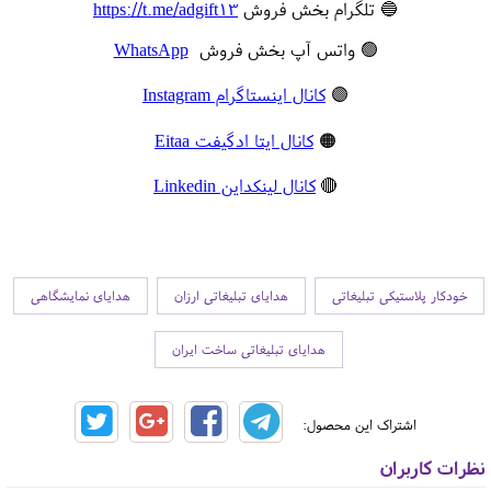
🔵 تلگرام بخش فروش
https://t.me/adgift13
🟢 واتس آپ بخش فروش
WhatsApp
🟣
کانال اینستاگرام Instagram
🟠
کانال ایتا ادگیفت Eitaa
🔴
کانال لینکداین Linkedin
خودکار پلاستیکی تبلیغاتی
هدایای تبلیغاتی ارزان
هدایای نمایشگاهی
هدایای تبلیغاتی ساخت ایران
اشتراک این محصول:
نظرات کاربران