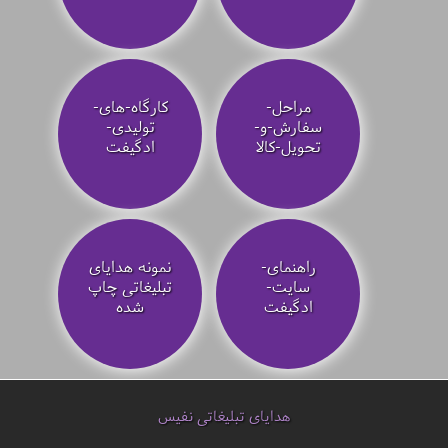
مراحل-
کارگاه-های-
سفارش-و-
تولیدی-
تحویل-کالا
ادگیفت
راهنمای-
نمونه هدایای
سایت-
تبلیغاتی چاپ
ادگیفت
شده
هدایای تبلیغاتی نفیس