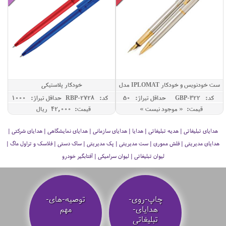
ست خودنویس و خودکار IPLOMAT مدل
خودکار پلاستیکی
ELLESSE
کد: GBP-322
حداقل تيراژ: 50
کد: RBP-2728
حداقل تيراژ: 1000
قیمت: « موجود نیست »
قیمت: 42,000 ريال
هدایای تبلیغاتی | هدیه تبلیغاتی | هدایا | هدایای سازمانی | هدایای نمایشگاهی | هدایای شرکتی |
هدایای مدیریتی | فلش مموری | ست مدیریتی | پک مدیریتی | ساک دستی | فلاسک و تراول ماگ |
لیوان تبلیغاتی | لیوان سرامیکی | آفتابگیر خودرو
چاپ-روی-
توصیه‌-های-
هدایای-
مهم
تبلیغاتی