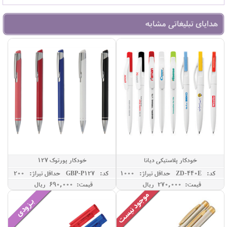
هدایای تبلیغاتی مشابه
خودکار پلاستیکی دیانا
خودکار پورتوک 127
کد: ZD-440E
حداقل تيراژ: 1000
کد: GBP-P127
حداقل تيراژ: 200
قیمت: 270,000 ريال
قیمت: 690,000 ريال