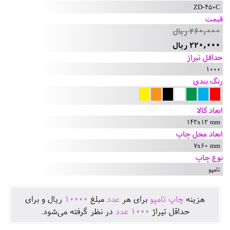
ZD-450C
قیمت
260,000 ریال
220,000 ریال
حداقل تیراژ
1000
رنگ بندی
ابعاد کالا
142x12 mm
ابعاد محل چاپ
7x60 mm
نوع چاپ
تامپو
هزينه
چاپ تامپو
برای هر
عدد
مبلغ
10000
ريال و برای
حداقل تيراژ
1000
عدد
در نظر گرفته می‌شود.