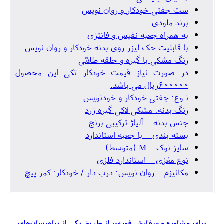
ست جفتی خودکار و روان نویس
برند ملودی
به همراه جعبه نفیس و فانتزی
با قابلیت حک لیزر روی بدنه خودکار و روان نویس
رنگ مشکی با گیره و حلقه طلائی
در صورت نیاز قیمت خودکار تکی این محصول
600000ریال می باشد.
نـوع: جفتی خودکار و خودنویس
رنگ بدنه: مشکی لاکی گیره زرد
جنس بدنه آلیاژ ترکیبی برنج
بسته بندی با جعبه استاندارد
سایز نوک M (متوسط)
نوع مغزی استاندارد فلزی
مکانیزم روان نویس: درب دار / خودکار: کمر پیچ
برای مشاوره و سفارش فوری، از طریق یکی از پیام‌رسان‌های