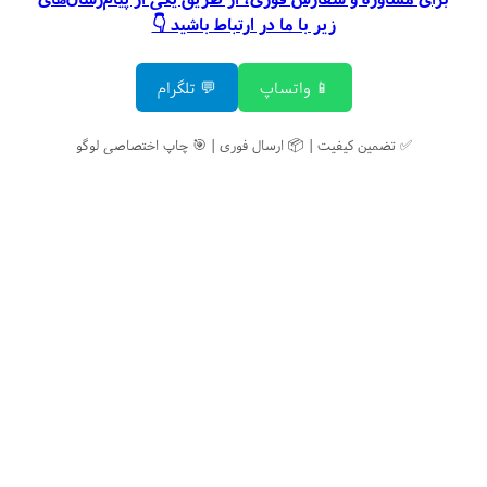
زیر با ما در ارتباط باشید 👇
📱 واتساپ
💬 تلگرام
✅ تضمین کیفیت | 📦 ارسال فوری | 🎯 چاپ اختصاصی لوگو