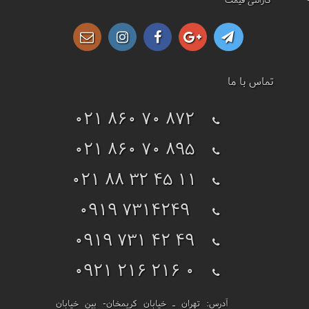
تماس با ما
021 860 70 872
021 860 70 895
021 88 32 45 11
0919 7314249
0919 731 42 49
0921 216 216 0
آدرس:
تهران ـ خیابان کریمخان- بین خیابان