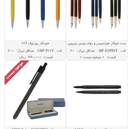
ست خوکار خودنویس و روان نویس یوروپن
خودکار پورتوک 126
مدل ESPRIT
کد: GBP-ESPRIT
حداقل تيراژ: 20
کد: GBP-P126
حداقل تيراژ: 200
قیمت: « موجود نیست »
قیمت: 770,000 ريال