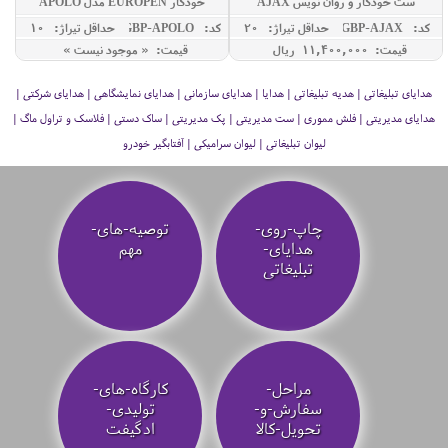
ست خودکار و روان نویس AJAX
خودکار EUROPEN مدل APOLO
کد: GBP-AJAX
حداقل تيراژ: 20
کد: GBP-APOLO
حداقل تيراژ: 10
قیمت: 11,400,000 ريال
قیمت: « موجود نیست »
هدایای تبلیغاتی | هدیه تبلیغاتی | هدایا | هدایای سازمانی | هدایای نمایشگاهی | هدایای شرکتی |
هدایای مدیریتی | فلش مموری | ست مدیریتی | پک مدیریتی | ساک دستی | فلاسک و تراول ماگ |
لیوان تبلیغاتی | لیوان سرامیکی | آفتابگیر خودرو
چاپ-روی-
توصیه‌-های-
هدایای-
مهم
تبلیغاتی
مراحل-
کارگاه-های-
سفارش-و-
تولیدی-
تحویل-کالا
ادگیفت