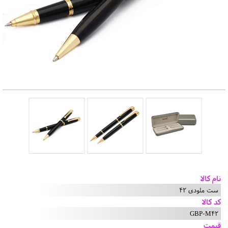
نام کالا
ست ملودی 42
کد کالا
GBP-M42
قیمت