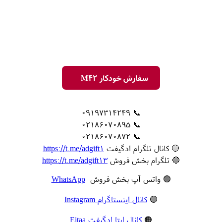
سفارش خودکار M42
📞 09197314249
📞 02186070895
📞 02186070872
🔵 کانال تلگرام ادگیفت
https://t.me/adgift1
🔵 تلگرام بخش فروش
https://t.me/adgift13
🟢 واتس آپ بخش فروش
WhatsApp
🟣
کانال اینستاگرام Instagram
🟠
کانال ایتا ادگیفت Eitaa