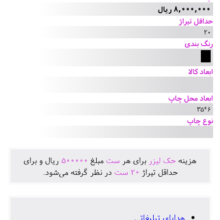
8,000,000 ریال
حداقل تیراژ
20
رنگ بندی
ابعاد کالا
ابعاد محل چاپ
6*35
نوع چاپ
هزينه
حک لیزر
برای هر
ست
مبلغ
500000
ريال و برای
حداقل تيراژ
20
ست
در نظر گرفته می‌شود.
هدایای تبلیغاتی