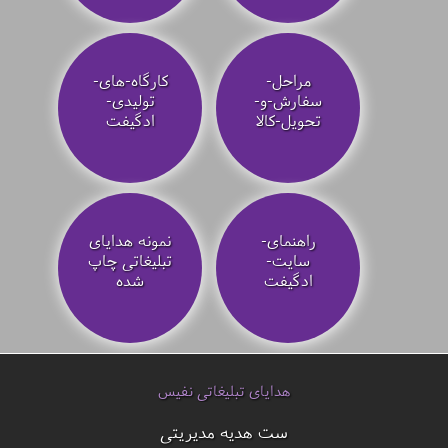
مراحل-
کارگاه-های-
سفارش-و-
تولیدی-
تحویل-کالا
ادگیفت
راهنمای-
نمونه هدایای
سایت-
تبلیغاتی چاپ
ادگیفت
شده
هدایای تبلیغاتی نفیس
ست هدیه مدیریتی