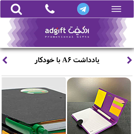
یادداشت A6 با خودکار