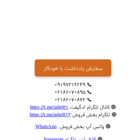
سفارش یادداشت با خودکار
📞 09197314249
📞 02186070895
📞 02186070872
🔵 کانال تلگرام ادگیفت
https://t.me/adgift1
🔵 تلگرام بخش فروش
https://t.me/adgift13
🟢 واتس آپ بخش فروش
WhatsApp
🟣
کانال اینستاگرام Instagram