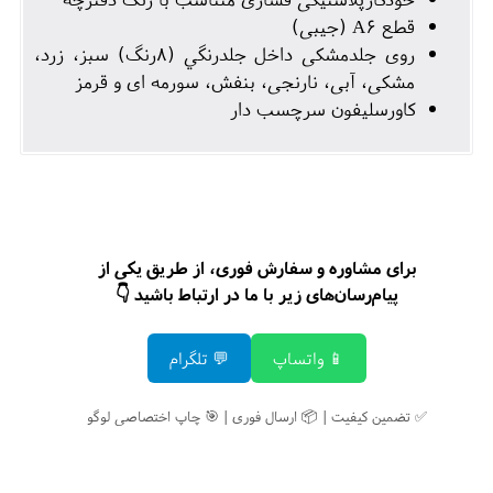
قطع A6 (جيبی)
روی جلدمشكی داخل جلدرنگي (٨رنگ) سبز، زرد،
مشکی، آبی، نارنجی، بنفش، سورمه ای و قرمز
كاورسليفون سرچسب دار
برای مشاوره و سفارش فوری، از طریق یکی از
پیام‌رسان‌های زیر با ما در ارتباط باشید 👇
📱 واتساپ
💬 تلگرام
✅ تضمین کیفیت | 📦 ارسال فوری | 🎯 چاپ اختصاصی لوگو