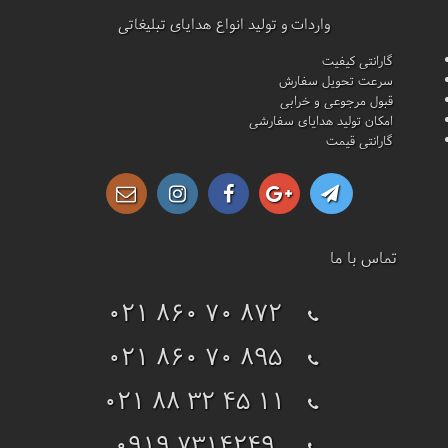
واردات و تولید انواع هدایای تبلیغاتی
گارانتی کیفیت
سرعت تحویل سفارش
قبول مرجوعی و خرابی
امکان تولید هدایای سفارشی
گارانتی قیمت
تماس با ما
021 860 70 872
021 860 70 895
021 88 32 45 11
0919 7314249