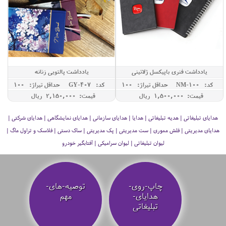
یادداشت فنری باپیکسل ژلاتینی
یادداشت پالتویی زنانه
کد: NM-100
حداقل تيراژ: 100
کد: GY-407
حداقل تيراژ: 100
قیمت: 1,500,000 ريال
قیمت: 2,150,000 ريال
هدایای تبلیغاتی | هدیه تبلیغاتی | هدایا | هدایای سازمانی | هدایای نمایشگاهی | هدایای شرکتی |
هدایای مدیریتی | فلش مموری | ست مدیریتی | پک مدیریتی | ساک دستی | فلاسک و تراول ماگ |
لیوان تبلیغاتی | لیوان سرامیکی | آفتابگیر خودرو
چاپ-روی-
توصیه‌-های-
هدایای-
مهم
تبلیغاتی