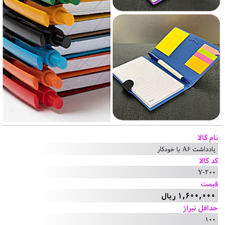
نام کالا
یادداشت A6 با خودکار
کد کالا
Y-200
قیمت
1,600,000 ریال
حداقل تیراژ
100