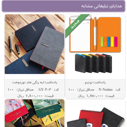
هدایای تبلیغاتی مشابه
یادداشت نوتینو
یادداشت لبه رنگی جلد دوردوخت
کد: N-Notino
حداقل تيراژ: 100
کد: GY-403
حداقل تيراژ: 100
قیمت: 1,750,000 ريال
قیمت: 2,800,000 ريال