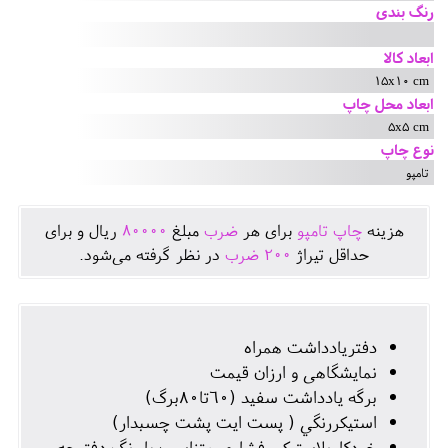
رنگ بندی
ابعاد کالا
15x10 cm
ابعاد محل چاپ
5x5 cm
نوع چاپ
تامپو
هزينه
چاپ تامپو
برای هر
ضرب
مبلغ
80000
ريال و برای
حداقل تيراژ
200
ضرب
در نظر گرفته می‌شود.
دفتريادداشت همراه
نمايشگاهی و ارزان قيمت
برگه يادداشت سفيد (٦٠تا٨٠برگ)
استيكررنگي ( پست ايت پشت چسبدار)
خودكارپلاستيكی فشاری متناسب با رنگ دفترچه