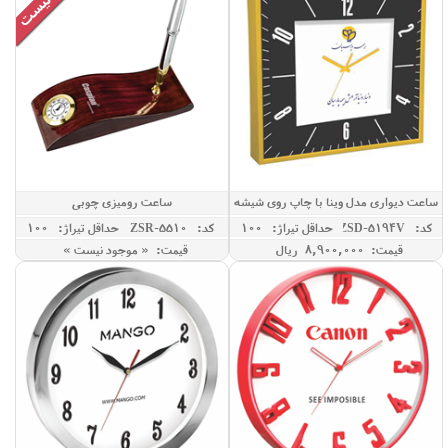
ساعت دیواری مدل وینا با چاپ روی شیشه
ساعت رومیزی چوبی
کد: ZSD-5194V
حداقل تيراژ: 100
کد: ZSR-5510
حداقل تيراژ: 100
قیمت: 8,900,000 ريال
قیمت: « موجود نیست »