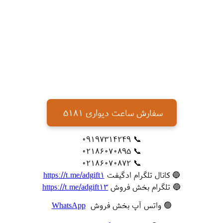
سفارش ساعت دیواری 5181
📞 09197314249
📞 02186070895
📞 02186070872
🔵 کانال تلگرام ادگیفت
https://t.me/adgift1
🔵 تلگرام بخش فروش
https://t.me/adgift13
🟢 واتس آپ بخش فروش
WhatsApp