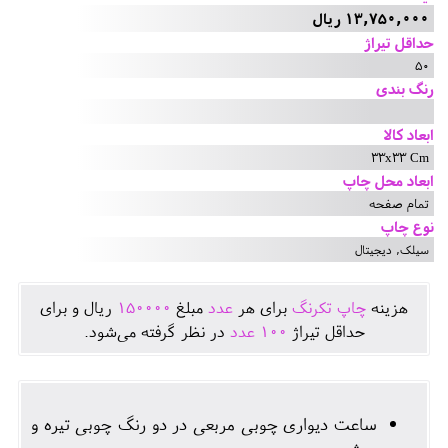
13,750,000 ریال
حداقل تیراژ
50
رنگ بندی
ابعاد کالا
33x33 Cm
ابعاد محل چاپ
تمام صفحه
نوع چاپ
سیلک, دیجیتال
هزينه
چاپ تکرنگ
برای هر
عدد
مبلغ
150000
ريال و برای
حداقل تيراژ
100
عدد
در نظر گرفته می‌شود.
ساعت دیواری چوبی مربعی در دو رنگ چوبی تیره و