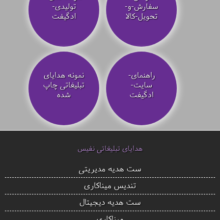
سفارش-و-
تولیدی-
تحویل-کالا
ادگیفت
راهنمای-
نمونه هدایای
سایت-
تبلیغاتی چاپ
ادگیفت
شده
هدایای تبلیغاتی نفیس
ست هدیه مدیریتی
تندیس میناکاری
ست هدیه دیجیتال
میناکاری