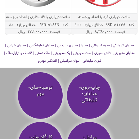
ساعت دیواری گرد با اعداد برجسته
ساعت دیواری با قاب فلزی و اعداد برجسته
کد: ZSD-5123A
حداقل تيراژ: 100
کد: ZSD-5166N
حداقل تيراژ: 50
قیمت: 8,380,000 ريال
قیمت: 17,200,000 ريال
هدایای تبلیغاتی | هدیه تبلیغاتی | هدایا | هدایای سازمانی | هدایای نمایشگاهی | هدایای شرکتی |
هدایای مدیریتی | فلش مموری | ست مدیریتی | پک مدیریتی | ساک دستی | فلاسک و تراول ماگ |
لیوان تبلیغاتی | لیوان سرامیکی | آفتابگیر خودرو
چاپ-روی-
توصیه‌-های-
هدایای-
مهم
تبلیغاتی
مراحل-
کارگاه-های-