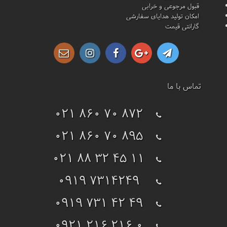
قبول مرجوعی و خرابی
امکان تولید هدایای سفارشی
گارانتی قیمت
تماس با ما
021 860 70 872
021 860 70 895
021 88 32 45 11
0919 7314249
0919 731 42 49
0921 216 216 0