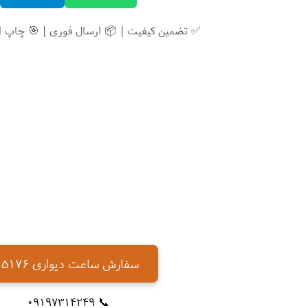
✅ تضمین کیفیت | 📦 ارسال فوری | 🎯 چاپ 
سفارش ساعت دیواری 5176
📞 09197314249