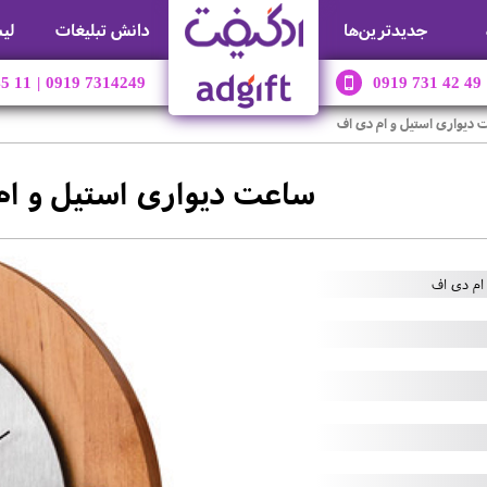
جديدترين‌ها
دانش تبلیغات
لی
45 11
|
0919 7314249
0919 731 42 49
دیواری استیل و ام دی اف
ساعت دیواری استیل و ام
ام دی اف