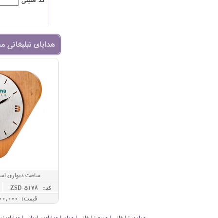
هدایای تبلیغاتی م
ساعت دیواری است
کد: ZSD-5178
قیمت: 12,400,000 ريال
هدایای تبلیغاتی | هدیه تبلیغاتی | هدایا | هدایای سازمانی | هدایای