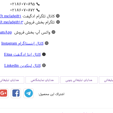
📞 02186070895
📞 02186070872
🔵 کانال تلگرام ادگیفت
//t.me/adgift1
🔵 تلگرام بخش فروش
//t.me/adgift13
🟢 واتس آپ بخش فروش
atsApp
🟣
کانال اینستاگرام Instagram
🟠
کانال ایتا ادگیفت Eitaa
🔴
کانال لینکدین Linkedin
لیغاتی
هدایای تبلیغاتی چوبی
هدایای نمایشگاهی
هدایای تبلیغات
اشتراک این محصول: