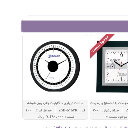
هسان با دماسنج و رطوبت
ساعت دیواری با قابلیت چاپ روی شیشه
سنج
حداقل تيراژ: 200
کد: ZSD-5157R
حداقل تيراژ: 100
موجود نیست »
قیمت: 7,480,000 ريال
سک و تراول ماگ | لیوان تبلیغاتی | لیوان سرامیکی | آفتابگیر خودرو