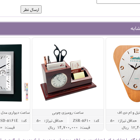
شابه
یل و ام دی اف
ساعت رومیزی چوبی
ساعت دیواری مدل م
حداقل تيراژ: 50
کد: ZSR-5610
حداقل تيراژ: 50
کد: ZSD-5161E
قیمت: 14,700,000 ريال
قیمت: « 
 نمایشگاهی | هدایای شرکتی | هدایای مدیریتی | فلش مموری | ست مدیریتی | پک مدیریتی | ساک دستی | فلا