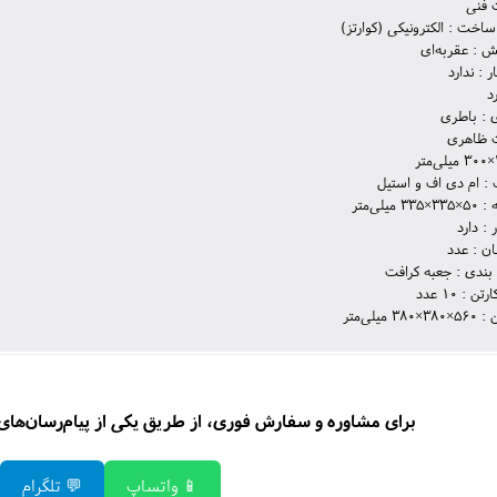
فنی
ساخت : الکترونیکی (کوارتز)
ش : عقربه‌ای
 : ندارد
رد
ی : باطری
ظاهری
: ام دی اف و استیل
میلی‌متر
 : دارد
ن : عدد
بندی : جعبه کرافت
 : 10 عدد
 میلی‌متر
برای مشاوره و سفارش فوری، از طریق یکی از پیام‌رسان‌های زی
📱 واتساپ
💬 تلگرام