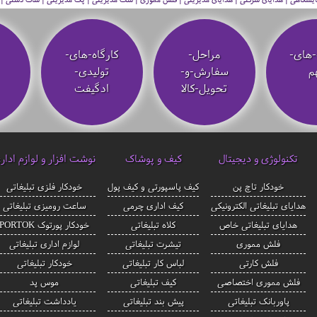
-های-
مراحل-
کارگاه-های-
م
سفارش-و-
تولیدی-
تحویل-کالا
ادگیفت
تکنولوژی و دیجیتال
کیف و پوشاک
نوشت افزار و لوازم ادار
خودکار تاچ پن
کیف پاسپورتی و کیف پول
خودکار فلزی تبلیغاتی
هدایای تبلیغاتی الکترونیکی
کیف اداری چرمی
ساعت رومیزی تبلیغاتی
هدایای تبلیغاتی خاص
کلاه تبلیغاتی
خودکار پورتوک PORTOK
فلش مموری
تیشرت تبلیغاتی
لوازم اداری تبلیغاتی
فلش کارتی
لباس کار تبلیغاتی
خودکار تبلیغاتی
فلش مموری اختصاصی
کیف تبلیغاتی
موس پد
پاوربانک تبلیغاتی
پیش بند تبلیغاتی
یادداشت تبلیغاتی