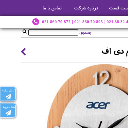
ست قیمت
درباره شرکت
تماس با ما
021 860 70 872
|
021 860 70 895
|
021 88 32 
جستجو:
 دی اف
کانال تلگرام
کانال فروش