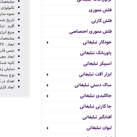
مشخصات 
تکنولوژی 
فلش مموری
نحوه نمای
تاریخ شمار
فلش کارتی
آلارم : ندا
فلش مموری اختصاصی
منبع انرژ
مشخصات 
خودکار تبلیغاتی
ابعاد : 27×300 میلی‌متر
جنس قاب 
پاوربانک تبلیغاتی
ابعاد جعبه : 50×335×335 
ثانیه شمار
اسپیکر تبلیغاتی
نمایش زما
ابزار آلات تبلیغاتی
نوع بسته 
تعداد در کارتن
ساک دستی تبلیغاتی
ابعاد کارتن : 560×380×380
جاکلیدی تبلیغاتی
جا کارتی تبلیغاتی
آفتابگیر تبلیغاتی
لیوان تبلیغاتی