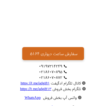
سفارش ساعت دیواری 5164
📞 09197314249
📞 02186070895
📞 02186070872
🔵 کانال تلگرام ادگیفت
https://t.me/adgift1
🔵 تلگرام بخش فروش
https://t.me/adgift13
🟢 واتس آپ بخش فروش
WhatsApp