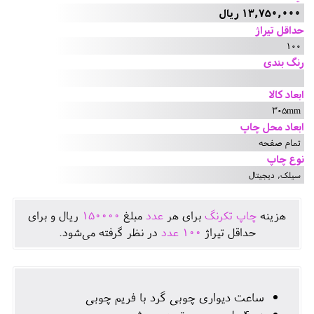
13,750,000 ریال
حداقل تیراژ
100
رنگ بندی
ابعاد کالا
305mm
ابعاد محل چاپ
تمام صفحه
نوع چاپ
سیلک, دیجیتال
هزينه
چاپ تکرنگ
برای هر
عدد
مبلغ
150000
ريال و برای
حداقل تيراژ
100
عدد
در نظر گرفته می‌شود.
ساعت دیواری چوبی گرد با فریم چوبی