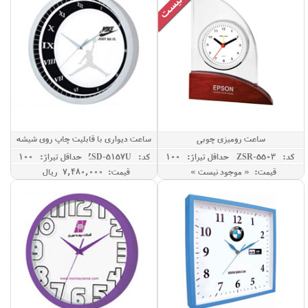
ساعت رومیزی چوبی
ساعت دیواری با قابلیت چاپ روی شیشه
کد: ZSR-5503
حداقل تيراژ: 100
کد: ZSD-5157U
حداقل تيراژ: 100
قیمت: « موجود نیست »
قیمت: 7,480,000 ريال