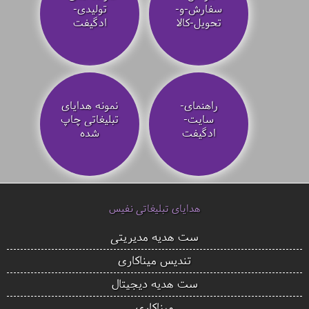
سفارش-و-
تولیدی-
تحویل-کالا
ادگیفت
راهنمای-
نمونه هدایای
سایت-
تبلیغاتی چاپ
ادگیفت
شده
هدایای تبلیغاتی نفیس
ست هدیه مدیریتی
تندیس میناکاری
ست هدیه دیجیتال
میناکاری