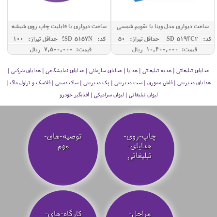
ساعت دیواری مدل وینا با تقویم شمسی
ساعت دیواری با قابلیت چاپ روی شیشه
کد: ZSD-5194C2
حداقل تيراژ: 50
کد: ZSD-5157N
حداقل تيراژ: 100
قیمت: 10,400,000 ريال
قیمت: 7,500,000 ريال
هدایای تبلیغاتی | هدیه تبلیغاتی | هدایا | هدایای سازمانی | هدایای نمایشگاهی | هدایای شرکتی |
هدایای مدیریتی | فلش مموری | ست مدیریتی | پک مدیریتی | ساک دستی | فلاسک و تراول ماگ |
لیوان تبلیغاتی | لیوان سرامیکی | آفتابگیر خودرو
چاپ-روی-
توصیه‌-های-
هدایای-
مهم
تبلیغاتی
مراحل-
کارگاه-های-