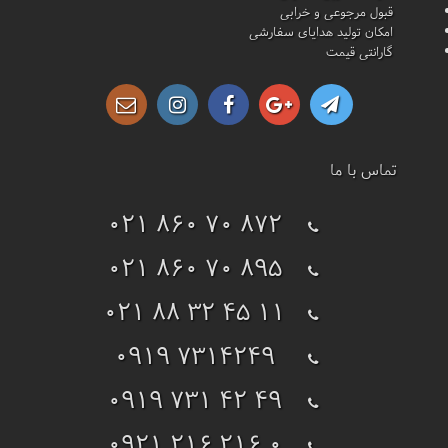
قبول مرجوعی و خرابی
امکان تولید هدایای سفارشی
گارانتی قیمت
تماس با ما
021 860 70 872
021 860 70 895
021 88 32 45 11
0919 7314249
0919 731 42 49
0921 216 216 0