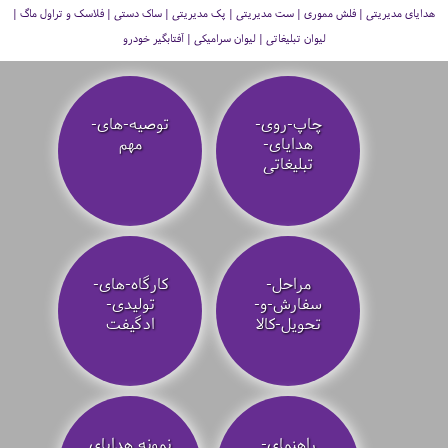
هدایای مدیریتی | فلش مموری | ست مدیریتی | پک مدیریتی | ساک دستی | فلاسک و تراول ماگ |
لیوان تبلیغاتی | لیوان سرامیکی | آفتابگیر خودرو
چاپ-روی-
توصیه‌-های-
هدایای-
مهم
تبلیغاتی
مراحل-
کارگاه-های-
سفارش-و-
تولیدی-
تحویل-کالا
ادگیفت
راهنمای-
نمونه هدایای