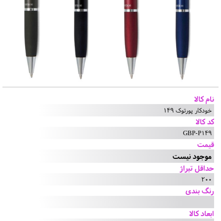
نام کالا
خودکار پورتوک 149
کد کالا
GBP-P149
قیمت
موجود نیست
حداقل تیراژ
200
رنگ بندی
ابعاد کالا