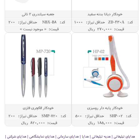
خودکار دیانا بدنه سفید
جعبه سیلندری 2 تائی
کد: ZD-430A
حداقل تيراژ: 1000
کد: NBX-B8
حداقل تيراژ: 200
قیمت: 270,000 ريال
قیمت: « موجود نیست »
خودکار پایه دار رومیزی
خودکار لاکچری فلزی
کد: SHP-02
حداقل تيراژ: 500
کد: SMP-720
حداقل تيراژ: 200
قیمت: 185,000 ريال
قیمت: 820,000 ريال
هدایای تبلیغاتی | هدیه تبلیغاتی | هدایا | هدایای سازمانی | هدایای نمایشگاهی | هدایای شرکتی |