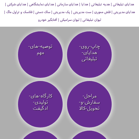
هدایای تبلیغاتی | هدیه تبلیغاتی | هدایا | هدایای سازمانی | هدایای نمایشگاهی | هدایای شرکتی |
هدایای مدیریتی | فلش مموری | ست مدیریتی | پک مدیریتی | ساک دستی | فلاسک و تراول ماگ |
لیوان تبلیغاتی | لیوان سرامیکی | آفتابگیر خودرو
چاپ-روی-
توصیه‌-های-
هدایای-
مهم
تبلیغاتی
مراحل-
کارگاه-های-
سفارش-و-
تولیدی-
تحویل-کالا
ادگیفت