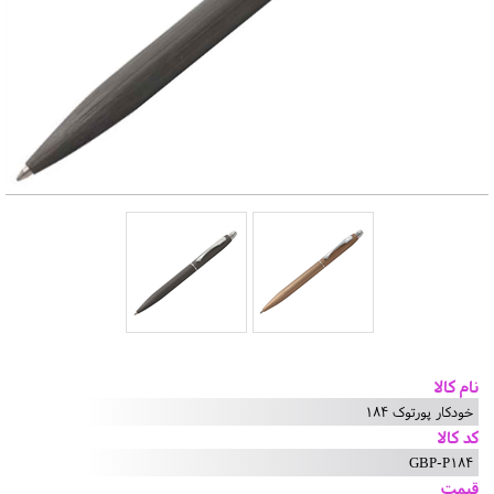
نام کالا
خودکار پورتوک 184
کد کالا
GBP-P184
قیمت