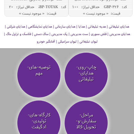
TRAVEL
کد: GBP-326
حداقل تيراژ: 100
کد: GBP-TOTAK
حداقل تيراژ: 20
SET
قیمت: « موجود نیست »
قیمت: « موجود نیست »
هدایای تبلیغاتی | هدیه تبلیغاتی | هدایا | هدایای سازمانی | هدایای نمایشگاهی | هدایای شرکتی |
هدایای مدیریتی | فلش مموری | ست مدیریتی | پک مدیریتی | ساک دستی | فلاسک و تراول ماگ |
لیوان تبلیغاتی | لیوان سرامیکی | آفتابگیر خودرو
چاپ-روی-
توصیه‌-های-
هدایای-
مهم
تبلیغاتی
مراحل-
کارگاه-های-
سفارش-و-
تولیدی-
تحویل-کالا
ادگیفت