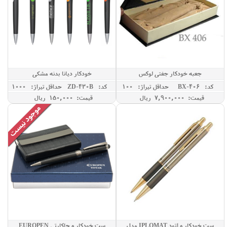
جعبه خودکار جفتی لوکس
خودکار دیانا بدنه مشکی
کد: BX-406
حداقل تيراژ: 100
کد: ZD-430B
حداقل تيراژ: 1000
قیمت: 7,900,000 ريال
قیمت: 150,000 ريال
ست خودکار و اتود IPLOMAT مدل
ست خودکار و جاکارتی EUROPEN