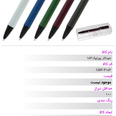
نام کالا
خودکار پورتوک152
کد کالا
GBP-P152
قیمت
موجود نیست
حداقل تیراژ
100
رنگ بندی
ابعاد کالا