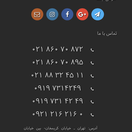
تماس با ما
021 860 70 872
021 860 70 895
021 88 32 45 11
0919 7314249
0919 731 42 49
0921 216 216 0
آدرس:
تهران ـ خیابان کریمخان- بین خیابان