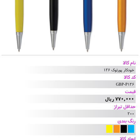
نام کالا
خودکار پورتوک 126
کد کالا
GBP-P126
قیمت
770,000 ریال
حداقل تیراژ
200
رنگ بندی
ابعاد کالا