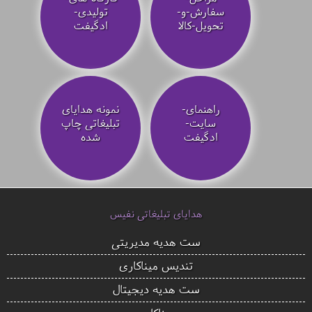
سفارش-و-
تولیدی-
تحویل-کالا
ادگیفت
راهنمای-
نمونه هدایای
سایت-
تبلیغاتی چاپ
ادگیفت
شده
هدایای تبلیغاتی نفیس
ست هدیه مدیریتی
تندیس میناکاری
ست هدیه دیجیتال