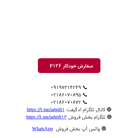
سفارش خودکار P126
📞 09197314249
📞 02186070895
📞 02186070872
🔵 کانال تلگرام ادگیفت
https://t.me/adgift1
🔵 تلگرام بخش فروش
https://t.me/adgift13
🟢 واتس آپ بخش فروش
WhatsApp