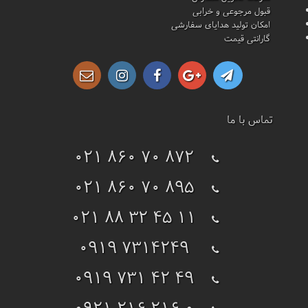
قبول مرجوعی و خرابی
امکان تولید هدایای سفارشی
گارانتی قیمت
تماس با ما
021 860 70 872
021 860 70 895
021 88 32 45 11
0919 7314249
0919 731 42 49
0921 216 216 0