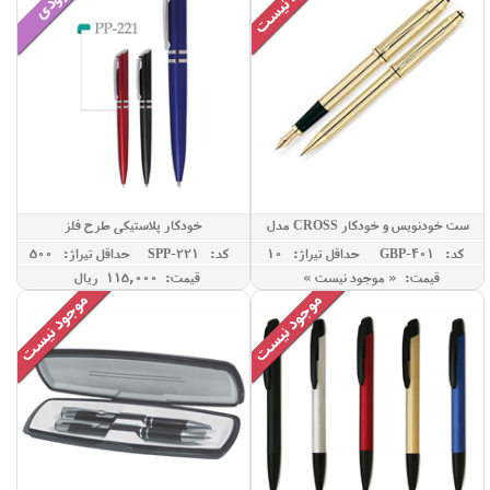
ست خودنویس و خودکار CROSS مدل
خودکار پلاستیکی طرح فلز
TOWNSEND
کد: GBP-401
حداقل تيراژ: 10
کد: SPP-221
حداقل تيراژ: 500
قیمت: « موجود نیست »
قیمت: 115,000 ريال