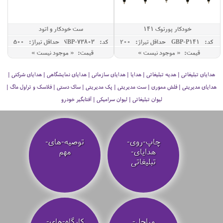
خودکار پورتوک 141
ست خودکار و اتود
کد: GBP-P141
حداقل تيراژ: 200
کد: NBP-73803
حداقل تيراژ: 500
قیمت: « موجود نیست »
قیمت: « موجود نیست »
هدایای تبلیغاتی | هدیه تبلیغاتی | هدایا | هدایای سازمانی | هدایای نمایشگاهی | هدایای شرکتی |
هدایای مدیریتی | فلش مموری | ست مدیریتی | پک مدیریتی | ساک دستی | فلاسک و تراول ماگ |
لیوان تبلیغاتی | لیوان سرامیکی | آفتابگیر خودرو
چاپ-روی-
توصیه‌-های-
هدایای-
مهم
تبلیغاتی
مراحل-
کارگاه-های-