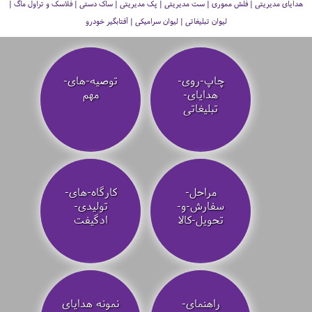
هدایای مدیریتی | فلش مموری | ست مدیریتی | پک مدیریتی | ساک دستی | فلاسک و تراول ماگ |
لیوان تبلیغاتی | لیوان سرامیکی | آفتابگیر خودرو
چاپ-روی-
توصیه‌-های-
هدایای-
مهم
تبلیغاتی
مراحل-
کارگاه-های-
سفارش-و-
تولیدی-
تحویل-کالا
ادگیفت
راهنمای-
نمونه هدایای