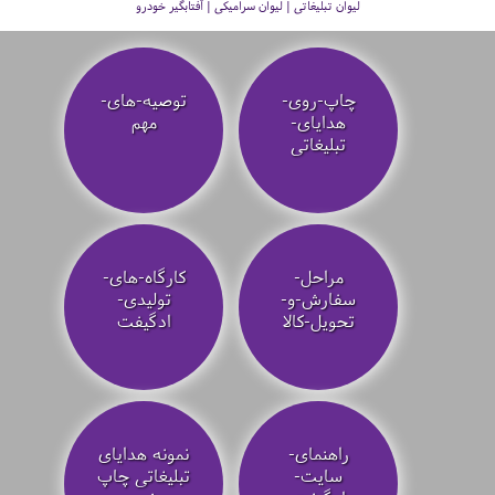
لیوان تبلیغاتی | لیوان سرامیکی | آفتابگیر خودرو
چاپ-روی-
توصیه‌-های-
هدایای-
مهم
تبلیغاتی
مراحل-
کارگاه-های-
سفارش-و-
تولیدی-
تحویل-کالا
ادگیفت
راهنمای-
نمونه هدایای
سایت-
تبلیغاتی چاپ