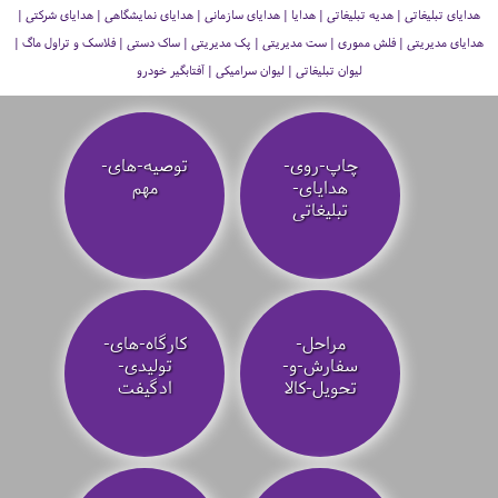
هدایای تبلیغاتی | هدیه تبلیغاتی | هدایا | هدایای سازمانی | هدایای نمایشگاهی | هدایای شرکتی |
هدایای مدیریتی | فلش مموری | ست مدیریتی | پک مدیریتی | ساک دستی | فلاسک و تراول ماگ |
لیوان تبلیغاتی | لیوان سرامیکی | آفتابگیر خودرو
چاپ-روی-
توصیه‌-های-
هدایای-
مهم
تبلیغاتی
مراحل-
کارگاه-های-
سفارش-و-
تولیدی-
تحویل-کالا
ادگیفت