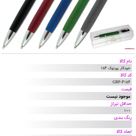
نام کالا
خودکار پورتوک 154
کد کالا
GBP-P154
قیمت
موجود نیست
حداقل تیراژ
100
رنگ بندی
ابعاد کالا