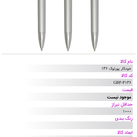
نام کالا
خودکار پورتوک 136
کد کالا
GBP-P136
قیمت
موجود نیست
حداقل تیراژ
1000
رنگ بندی
ابعاد کالا