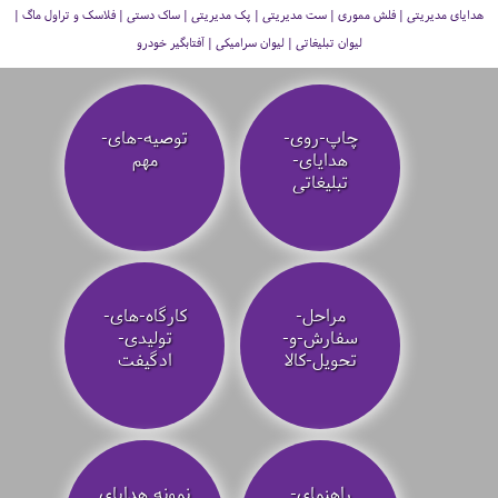
هدایای مدیریتی | فلش مموری | ست مدیریتی | پک مدیریتی | ساک دستی | فلاسک و تراول ماگ |
لیوان تبلیغاتی | لیوان سرامیکی | آفتابگیر خودرو
چاپ-روی-
توصیه‌-های-
هدایای-
مهم
تبلیغاتی
مراحل-
کارگاه-های-
سفارش-و-
تولیدی-
تحویل-کالا
ادگیفت
راهنمای-
نمونه هدایای