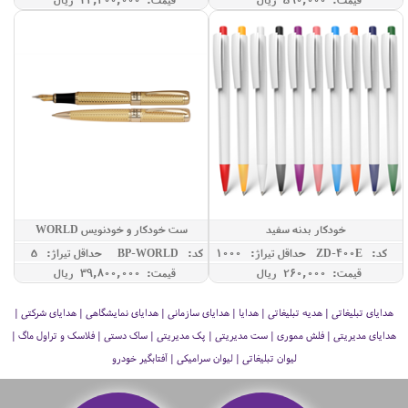
خودکار بدنه سفید
ست خودکار و خودنویس WORLD
کد: ZD-400E
حداقل تيراژ: 1000
کد: GBP-WORLD
حداقل تيراژ: 5
قیمت: 260,000 ريال
قیمت: 39,800,000 ريال
هدایای تبلیغاتی | هدیه تبلیغاتی | هدایا | هدایای سازمانی | هدایای نمایشگاهی | هدایای شرکتی |
هدایای مدیریتی | فلش مموری | ست مدیریتی | پک مدیریتی | ساک دستی | فلاسک و تراول ماگ |
لیوان تبلیغاتی | لیوان سرامیکی | آفتابگیر خودرو