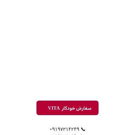
سفارش خودکار VITA
📞 09197314249