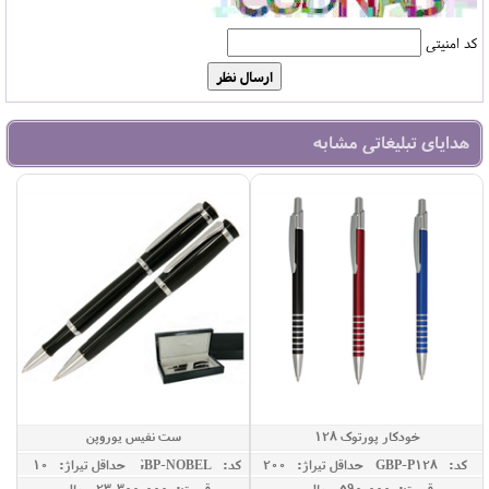
کد امنیتی
هدایای تبلیغاتی مشابه
خودکار پورتوک 128
ست نفیس یوروپن
کد: GBP-P128
حداقل تيراژ: 200
کد: GBP-NOBEL
حداقل تيراژ: 10
قیمت: 590,000 ريال
قیمت: 23,300,000 ريال