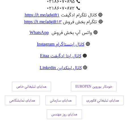
📞 02186070895
📞 02186070872
🔵 کانال تلگرام ادگیفت
https://t.me/adgift1
🔵 تلگرام بخش فروش
https://t.me/adgift13
🟢 واتس آپ بخش فروش
WhatsApp
🟣
کانال اینستاگرام Instagram
🟠
کانال ایتا ادگیفت Eitaa
🔴
کانال لینکداین Linkedin
خودکار یوروپن EUROPEN
هدایای تبلیغاتی خاص
هدایای تبلیغاتی لاکچری
هدایای سازمانی
هدایای نمایشگاهی
هدایای روز مهندس