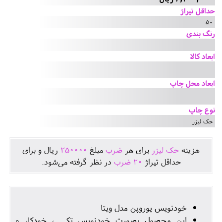
حداقل تیراژ
50
رنگ بندی
ابعاد کالا
ابعاد محل چاپ
نوع چاپ
حک لیزر
هزينه
حک لیزر
برای هر
ضرب
مبلغ
250000
ريال و برای
حداقل تيراژ
20
ضرب
در نظر گرفته می‌شود.
خودنویس یوروپن مدل ویتا
این محصول بصورت خودنویس تکی ، خودکار و