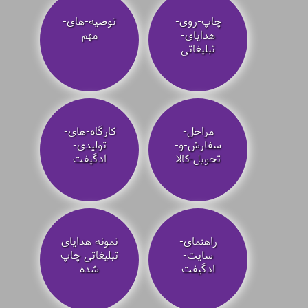
چاپ-روی-
توصیه‌-های-
هدایای-
مهم
تبلیغاتی
مراحل-
کارگاه-های-
سفارش-و-
تولیدی-
تحویل-کالا
ادگیفت
راهنمای-
نمونه هدایای
سایت-
تبلیغاتی چاپ
ادگیفت
شده