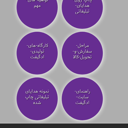
هدایای-
مهم
تبلیغاتی
مراحل-
کارگاه-های-
سفارش-و-
تولیدی-
تحویل-کالا
ادگیفت
راهنمای-
نمونه هدایای
سایت-
تبلیغاتی چاپ
ادگیفت
شده