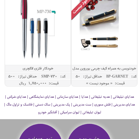
خودنویس به همراه کیف چرمی یوروپن مدل
خودکار فلزی لاکچری
GARNET
کد: GBP-GARNET
حداقل تيراژ: 50
کد: SMP-730
حداقل تيراژ: 500
قیمت: « موجود نیست »
قیمت: 1,750,000 ريال
هدایای تبلیغاتی | هدیه تبلیغاتی | هدایا | هدایای سازمانی | هدایای نمایشگاهی | هدایای شرکتی |
هدایای مدیریتی | فلش مموری | ست مدیریتی | پک مدیریتی | ساک دستی | فلاسک و تراول ماگ |
لیوان تبلیغاتی | لیوان سرامیکی | آفتابگیر خودرو
چاپ-روی-
توصیه‌-های-