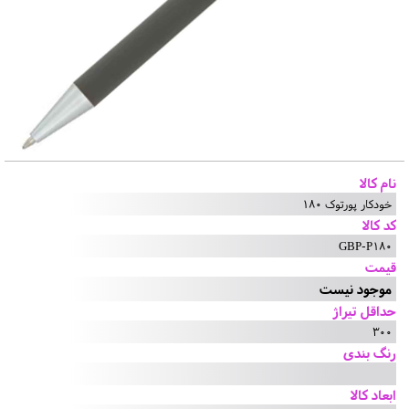
نام کالا
خودکار پورتوک 180
کد کالا
GBP-P180
قیمت
موجود نیست
حداقل تیراژ
300
رنگ بندی
ابعاد کالا