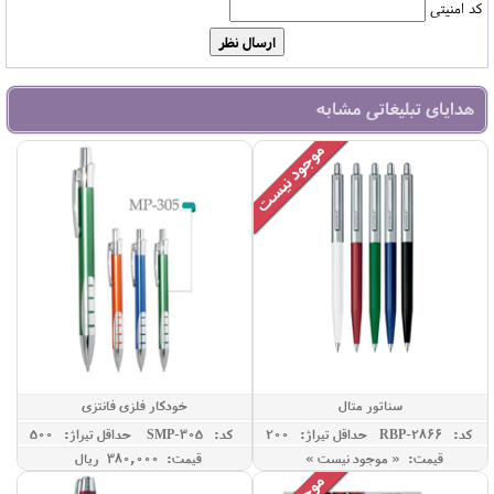
کد امنیتی
هدایای تبلیغاتی مشابه
سناتور متال
خودکار فلزی فانتزی
کد: RBP-2866
حداقل تيراژ: 200
کد: SMP-305
حداقل تيراژ: 500
قیمت: « موجود نیست »
قیمت: 380,000 ريال