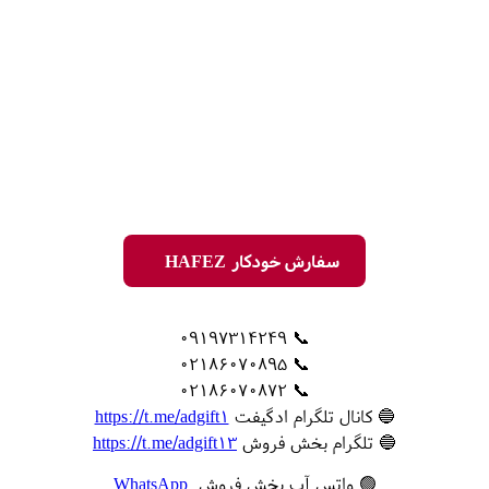
سفارش خودکار HAFEZ
📞 09197314249
📞 02186070895
📞 02186070872
🔵 کانال تلگرام ادگیفت
https://t.me/adgift1
🔵 تلگرام بخش فروش
https://t.me/adgift13
🟢 واتس آپ بخش فروش
WhatsApp