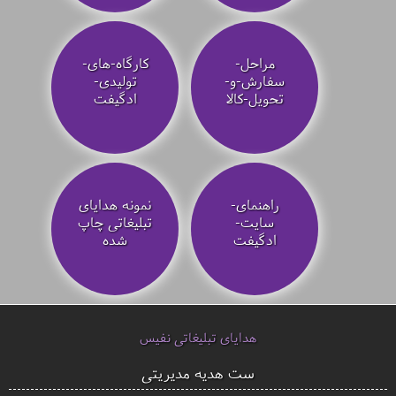
مراحل-
کارگاه-های-
سفارش-و-
تولیدی-
تحویل-کالا
ادگیفت
راهنمای-
نمونه هدایای
سایت-
تبلیغاتی چاپ
ادگیفت
شده
هدایای تبلیغاتی نفیس
ست هدیه مدیریتی