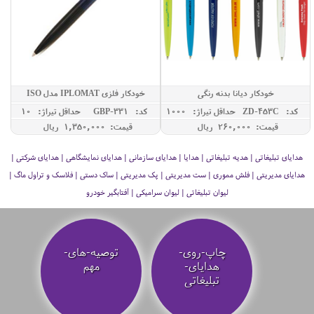
خودکار دیانا بدنه رنگی
خودکار فلزی IPLOMAT مدل ISO
کد: ZD-453C
حداقل تيراژ: 1000
کد: GBP-331
حداقل تيراژ: 10
قیمت: 260,000 ريال
قیمت: 1,350,000 ريال
هدایای تبلیغاتی | هدیه تبلیغاتی | هدایا | هدایای سازمانی | هدایای نمایشگاهی | هدایای شرکتی |
هدایای مدیریتی | فلش مموری | ست مدیریتی | پک مدیریتی | ساک دستی | فلاسک و تراول ماگ |
لیوان تبلیغاتی | لیوان سرامیکی | آفتابگیر خودرو
چاپ-روی-
توصیه‌-های-
هدایای-
مهم
تبلیغاتی