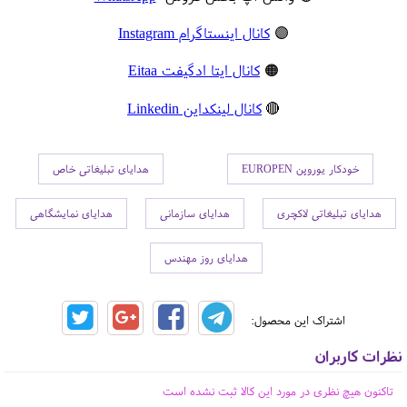
🟣
کانال اینستاگرام Instagram
🟠
کانال ایتا ادگیفت Eitaa
🔴
کانال لینکداین Linkedin
خودکار یوروپن EUROPEN
هدایای تبلیغاتی خاص
هدایای تبلیغاتی لاکچری
هدایای سازمانی
هدایای نمایشگاهی
هدایای روز مهندس
اشتراک این محصول:
نظرات کاربران
تاکنون هیچ نظری در مورد این کالا ثبت نشده است