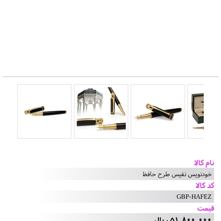
نام کالا
خودنویس نفیس طرح حافظ
کد کالا
GBP-HAFEZ
قیمت
51,800,000 ریال