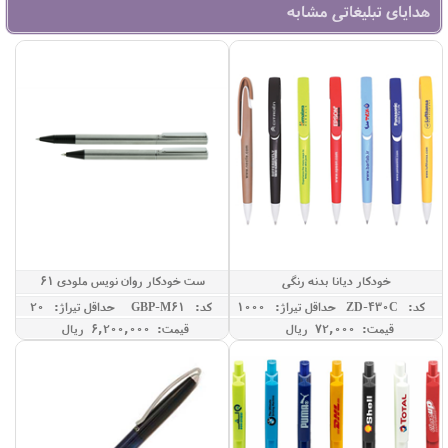
هدایای تبلیغاتی مشابه
خودکار دیانا بدنه رنگی
ست خودکار روان نویس ملودی 61
کد: ZD-430C
حداقل تيراژ: 1000
کد: GBP-M61
حداقل تيراژ: 20
قیمت: 72,000 ريال
قیمت: 6,200,000 ريال