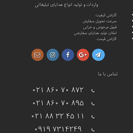
واردات و تولید انواع هدایای تبلیغاتی
گارانتی کیفیت
سرعت تحویل سفارش
قبول مرجوعی و خرابی
امکان تولید هدایای سفارشی
گارانتی قیمت
تماس با ما
021 860 70 872
021 860 70 895
021 88 32 45 11
0919 7314249