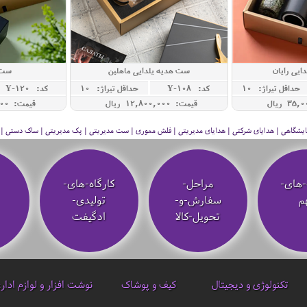
ایی رایان
ست هدیه یلدایی ماهلین
ست 
حداقل تيراژ: 10
کد: Y-108
حداقل تيراژ: 10
کد: Y-120
قیمت: 12,800,000 ريال
قیمت: 16,500,000 ريال
 نمایشگاهی | هدایای شرکتی | هدایای مدیریتی | فلش مموری | ست مدیریتی | پک مدیریتی | ساک دستی | فلا
-های-
مراحل-
کارگاه-های-
م
سفارش-و-
تولیدی-
تحویل-کالا
ادگیفت
تکنولوژی و دیجیتال
کیف و پوشاک
نوشت افزار و لوازم ادار