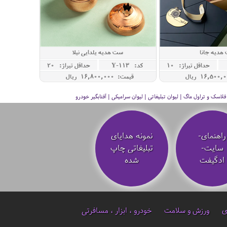
هدیه جانا
ست هدیه یلدایی نیلا
حداقل تيراژ: 10
کد: Y-113
حداقل تيراژ: 20
قیمت: 16,800,000 ريال
سک و تراول ماگ | لیوان تبلیغاتی | لیوان سرامیکی | آفتابگیر خودرو
راهنمای-
نمونه هدایای
سایت-
تبلیغاتی چاپ
ادگیفت
شده
ی
ورزش و سلامت
خودرو ، ابزار ، مسافرتی