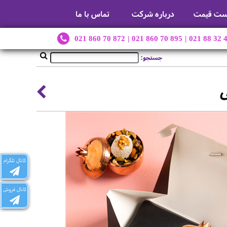
ست قیمت
درباره شرکت
تماس با ما
021 860 70 872
|
021 860 70 895
|
021 88 32 
جستجو:
ی
کانال تلگرام
کانال فروش