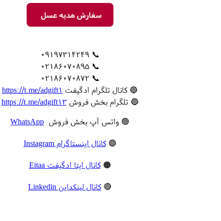
سفارش هدیه عسل
📞 09197314249
📞 02186070895
📞 02186070872
🔵 کانال تلگرام ادگیفت
https://t.me/adgift1
🔵 تلگرام بخش فروش
https://t.me/adgift13
🟢 واتس آپ بخش فروش
WhatsApp
🟣
کانال اینستاگرام Instagram
🟠
کانال ایتا ادگیفت Eitaa
🔴
کانال لینکداین Linkedin