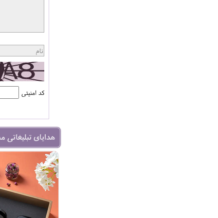
کد امنیتی
هدایای تبلیغاتی م