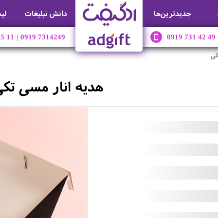
جديدترين‌ها
دانش تبلیغات
لی
45 11
|
0919 7314249
0919 731 42 49
کی
هدیه انار مسی تک