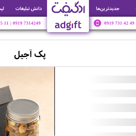
جديدترين‌ها
دانش تبلیغات
لی
45 11
|
0919 7314249
0919 731 42 49
پک آجیل