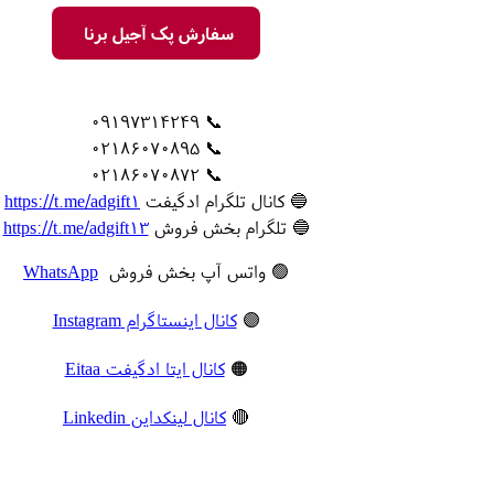
سفارش پک آجیل برنا
📞 09197314249
📞 02186070895
📞 02186070872
🔵 کانال تلگرام ادگیفت
https://t.me/adgift1
🔵 تلگرام بخش فروش
https://t.me/adgift13
🟢 واتس آپ بخش فروش
WhatsApp
🟣
کانال اینستاگرام Instagram
🟠
کانال ایتا ادگیفت Eitaa
🔴
کانال لینکداین Linkedin