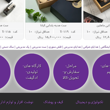
یی ماهلین
ست هدیه یلدایی کیانا
ست هدی
حداقل تيراژ: 10
کد: Y-119
حداقل تيراژ: 10
کد: Y-115
قیمت: 15,600,000 ريال
قیمت: 35,500,000 ريال
 نمایشگاهی | هدایای شرکتی | هدایای مدیریتی | فلش مموری | ست مدیریتی | پک مدیریتی | ساک دستی | فلا
-های-
مراحل-
کارگاه-های-
م
سفارش-و-
تولیدی-
تحویل-کالا
ادگیفت
تکنولوژی و دیجیتال
کیف و پوشاک
نوشت افزار و لوازم ادار