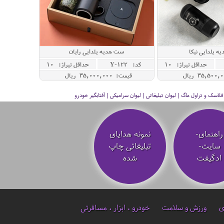
ه یلدایی نیکا
ست هدیه یلدایی رایان
حداقل تيراژ: 10
کد: Y-122
حداقل تيراژ: 10
قیمت: 35,000,000 ريال
سک و تراول ماگ | لیوان تبلیغاتی | لیوان سرامیکی | آفتابگیر خودرو
راهنمای-
نمونه هدایای
سایت-
تبلیغاتی چاپ
ادگیفت
شده
ی
ورزش و سلامت
خودرو ، ابزار ، مسافرتی