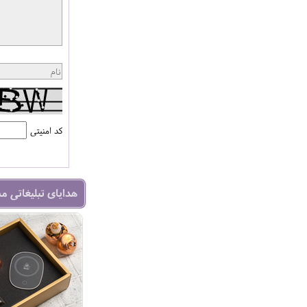
کد امنیتی
هدایای تبلیغاتی م