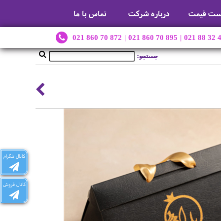
ست قیمت
درباره شرکت
تماس با ما
021 860 70 872
|
021 860 70 895
|
021 88 32 
جستجو:
کانال تلگرام
کانال فروش