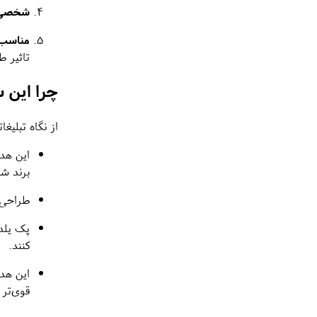
شخصی‌س
مناسب 
تاثیر ط
چرا این 
از نگاه تبلیغ
این هدی
برند شم
طراحی 
پک یلدا
کنند.
این هدی
قوی‌تر 