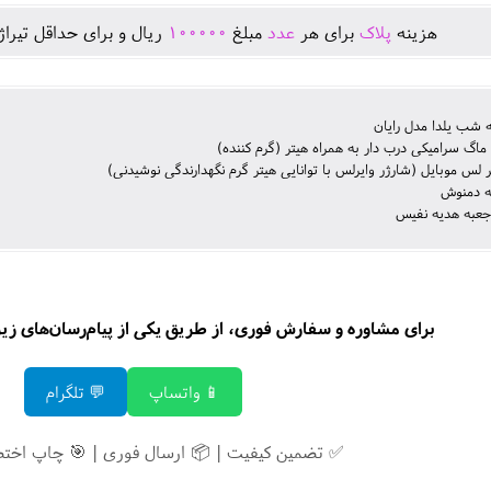
هزينه
پلاک
برای هر
عدد
مبلغ
100000
ريال و برای حداقل تيرا
شب یلدا مدل رایان
ماگ سرامیکی درب دار به همراه هیتر (گرم کننده)
ر لس موبایل (شارژر وایرلس با توانایی هیتر گرم نگهدارندگی نوشیدنی)
 دمنوش
جعبه هدیه نفیس
برای مشاوره و سفارش فوری، از طریق یکی از پیام‌رسان‌های زیر ب
📱 واتساپ
💬 تلگرام
✅ تضمین کیفیت | 📦 ارسال فوری | 🎯 چاپ اخت