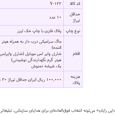
کد کالا
Y-122
حداقل
۱۰ عدد
تیراژ
نوع چاپ
پلاک فلزی با چاپ حک لیزر
ماگ سرامیکی درب دار به همراه هیتر (
کننده)
اقلام
شارژر وایر لس موبایل (شارژر وایرلس ب
هیتر گرم نگهدارندگی نوشیدنی)
یک شیشه دمنوش
هزینه
۱۰۰,۰۰۰ ریال (برای حداقل تیراژ ۳۰ عدد)
پلاک
ان» می‌تونه انتخاب فوق‌العاده‌ای برای هدایای سازمانی، تبلیغاتی یا VIP باشه؟ در اینجا چند کاربرد 