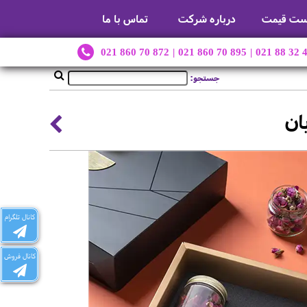
ست قیمت
درباره شرکت
تماس با ما
021 860 70 872
|
021 860 70 895
|
021 88 32 
جستجو:
ان
کانال تلگرام
کانال فروش