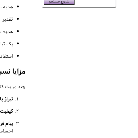
هدیه س
تقدیر ا
هدیه سا
پک تبل
استفاده
مزایا نس
چند مزیت کلی
تیراژ 
کیفیت 
پیام ف
احساسی