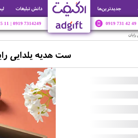
جديدترين‌ها
دانش تبلیغات
لی
45 11
|
0919 7314249
0919 731 42 49
رایان
ست هدیه یلدایی رای