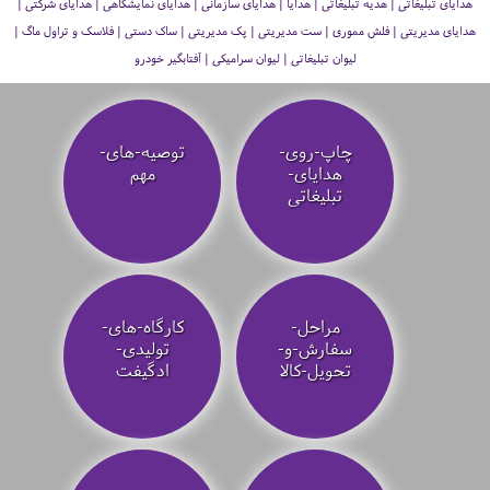
هدایای تبلیغاتی | هدیه تبلیغاتی | هدایا | هدایای سازمانی | هدایای نمایشگاهی | هدایای شرکتی |
هدایای مدیریتی | فلش مموری | ست مدیریتی | پک مدیریتی | ساک دستی | فلاسک و تراول ماگ |
لیوان تبلیغاتی | لیوان سرامیکی | آفتابگیر خودرو
چاپ-روی-
توصیه‌-های-
هدایای-
مهم
تبلیغاتی
مراحل-
کارگاه-های-
سفارش-و-
تولیدی-
تحویل-کالا
ادگیفت