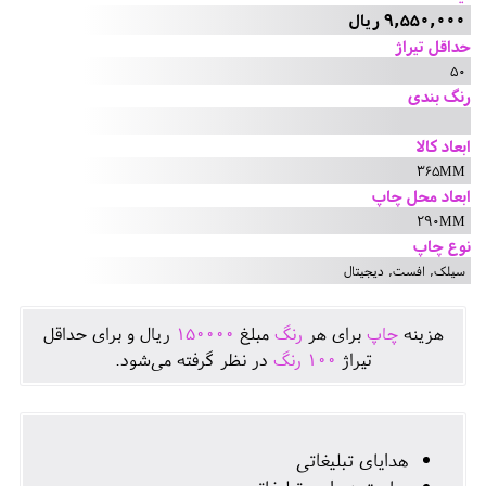
9,550,000 ریال
حداقل تیراژ
50
رنگ بندی
ابعاد کالا
365MM
ابعاد محل چاپ
290MM
نوع چاپ
سیلک, افست, دیجیتال
هزينه
چاپ
برای هر
رنگ
مبلغ
150000
ريال و برای حداقل
تيراژ
100
رنگ
در نظر گرفته می‌شود.
هدایای تبلیغاتی