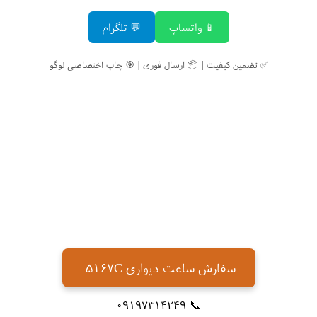
📱 واتساپ
💬 تلگرام
✅ تضمین کیفیت | 📦 ارسال فوری | 🎯 چاپ اختصاصی لوگو
سفارش ساعت دیواری 5167C
📞 09197314249