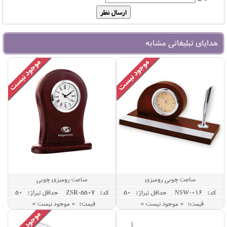
هدایای تبلیغاتی مشابه
ساعت چوبی رومیزی
ساعت رومیزی چوبی
کد: NSW-016
حداقل تيراژ: 50
کد: ZSR-5507
حداقل تيراژ: 50
قیمت: « موجود نیست »
قیمت: « موجود نیست »