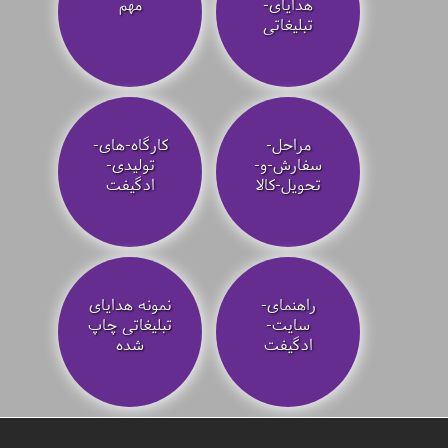
هدایای-
مهم
تبلیغاتی
مراحل-
کارگاه-های-
سفارش-و-
تولیدی-
تحویل-کالا
ادگیفت
راهنمای-
نمونه هدایای
سایت-
تبلیغاتی چاپ
ادگیفت
شده