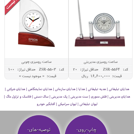
ساعت رومیزی مدیریتی
ساعت رومیزی چوبی
کد: ZSR-5564
حداقل تيراژ: 20
کد: ZSR-5503
حداقل تيراژ: 100
قیمت: 16,600,000 ريال
قیمت: « موجود نیست »
هدایای تبلیغاتی | هدیه تبلیغاتی | هدایا | هدایای سازمانی | هدایای نمایشگاهی | هدایای شرکتی |
هدایای مدیریتی | فلش مموری | ست مدیریتی | پک مدیریتی | ساک دستی | فلاسک و تراول ماگ |
لیوان تبلیغاتی | لیوان سرامیکی | آفتابگیر خودرو
چاپ-روی-
توصیه‌-های-