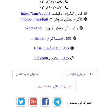
📞 02186070895
📞 02186070872
🔵 کانال تلگرام ادگیفت
https://t.me/adgift1
🔵 تلگرام بخش فروش
https://t.me/adgift13
🟢 واتس آپ بخش فروش
WhatsApp
🟣
کانال اینستاگرام Instagram
🟠
کانال ایتا ادگیفت Eitaa
🔴
کانال لینکدین Linkedin
ساعت دیواری تبلیغاتی
هدایای نمایشگاهی
هدایای تبلیغاتی ساخت ایران
اشتراک این محصول: