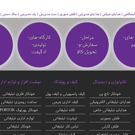
 نمایشگاهی | هدایای شرکتی | هدایای مدیریتی | فلش مموری | ست مدیریتی | پک مدیریتی | ساک دستی | فلا
-های-
مراحل-
کارگاه-های-
م
سفارش-و-
تولیدی-
تحویل-کالا
ادگیفت
تکنولوژی و دیجیتال
کیف و پوشاک
نوشت افزار و لوازم ادار
خودکار تاچ پن
کیف پاسپورتی و کیف پول
خودکار فلزی تبلیغاتی
هدایای تبلیغاتی الکترونیکی
کیف اداری چرمی
ساعت رومیزی تبلیغاتی
هدایای تبلیغاتی خاص
کلاه تبلیغاتی
خودکار پورتوک PORTOK
فلش مموری
تیشرت تبلیغاتی
لوازم اداری تبلیغاتی
فلش کارتی
لباس کار تبلیغاتی
خودکار تبلیغاتی
فلش مموری اختصاصی
کیف تبلیغاتی
موس پد