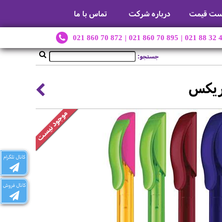
ست قیمت
درباره شرکت
تماس با ما
021 860 70 872
|
021 860 70 895
|
021 88 32 
جستجو:
ریکس
کانال تلگرام
کانال فروش