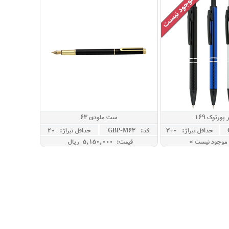
پورتوک 169
ست ملودی 63
حداقل تيراژ: 300
کد: GBP-M63
حداقل تيراژ: 20
موجود نیست »
قیمت: 5,150,000 ريال