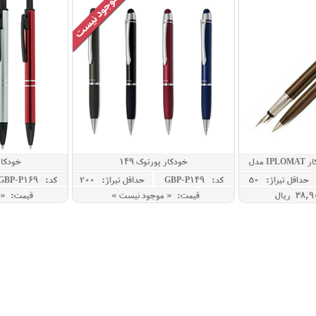
ست خودنویس و خودکار IPLOMAT مدل
خودکار پورتوک 149
خودکار 
L
حداقل تيراژ: 50
کد: GBP-P149
حداقل تيراژ: 200
کد: GBP-P169
قیمت: « موجود نیست »
قیمت: « 