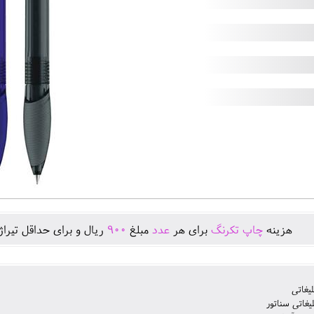
هزينه
چاپ تکرنگ
برای هر
عدد
مبلغ
900
ريال و برای حداقل تيرا
لیغاتی
یغاتی سناتور