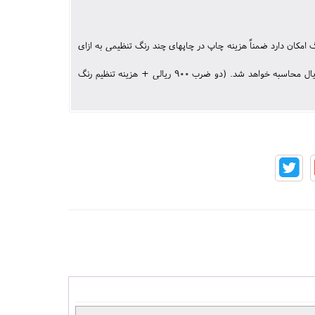
امکان دارد ضمناً هزینه چاپ در چاپهای چند رنگ تنظیمی به ازای
برای هر ضرب تکرنگ 900 ریال می باشد برای چاپ دو رنگ تنظیمی این مبلغ 2000 ریال محاسبه خواهد شد. (دو ضرب 900 ریالی + هزینه تنظیم رنگ