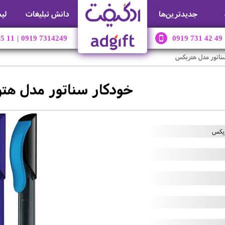
جديدترين‌ها
دانش تبلیغات
لی
45 11
|
0919 7314249
0919 731 42 49
ناتور مدل هتریکس
خودکار سناتور مدل هت
ریکس