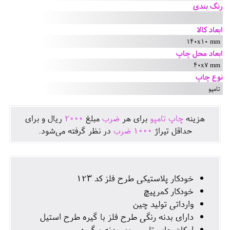
رنگ بندی
ابعاد کالا
140x10 mm
ابعاد محل چاپ
40x7 mm
نوع چاپ
تامپو
هزينه
چاپ تامپو
برای هر
ضرب
مبلغ
2000
ريال و برای
حداقل تيراژ
1000
ضرب
در نظر گرفته می‌شود.
خودکار پلاستیکی طرح فلز کد 123
خودکار کمرپیچ
وارداتی تولید چین
دارای بدنه رنگی طرح فلز با گیره طرح استیل
امکان چاپ تامپو روی بدنه و گیره