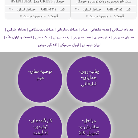
ست خودنویس و روان نویس و خودکار
خودکار CROSS مدل AVENTURA
PIERRE CARDIN مدل MERLOT
کد: GBP-215
حداقل تيراژ: 20
کد: GBP-431
حداقل تيراژ: 20
قیمت: « موجود نیست »
قیمت: « موجود نیست »
هدایای تبلیغاتی | هدیه تبلیغاتی | هدایا | هدایای سازمانی | هدایای نمایشگاهی | هدایای شرکتی |
هدایای مدیریتی | فلش مموری | ست مدیریتی | پک مدیریتی | ساک دستی | فلاسک و تراول ماگ |
لیوان تبلیغاتی | لیوان سرامیکی | آفتابگیر خودرو
چاپ-روی-
توصیه‌-های-
هدایای-
مهم
تبلیغاتی
مراحل-
کارگاه-های-
سفارش-و-
تولیدی-
تحویل-کالا
ادگیفت