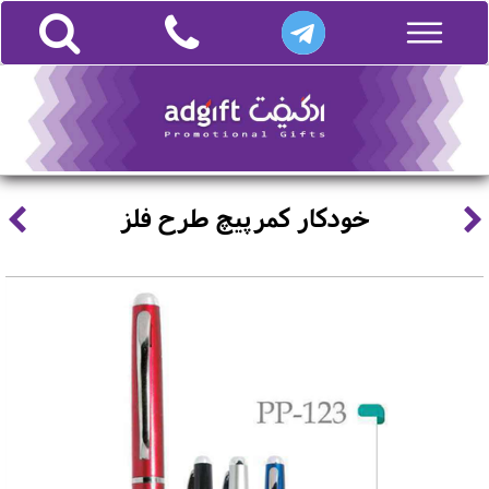
خودکار کمرپیچ طرح فلز