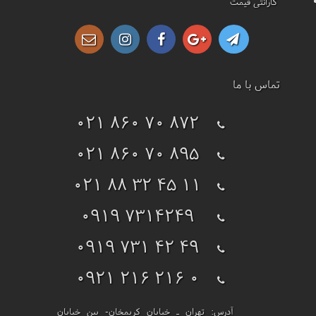
گارانتی قیمت
تماس با ما
021 860 70 872
021 860 70 895
021 88 32 45 11
0919 7314249
0919 731 42 49
0921 216 216 0
آدرس:
تهران ـ خیابان کریمخان- بین خیابان