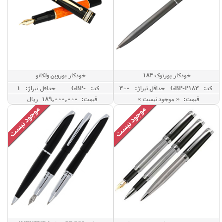
خودکار پورتوک 183
خودکار یوروپن ولکانو
کد: GBP-P183
حداقل تيراژ: 300
کد: GBP-
حداقل تيراژ: 1
VOLCANO
قیمت: « موجود نیست »
قیمت: 189,000,000 ريال