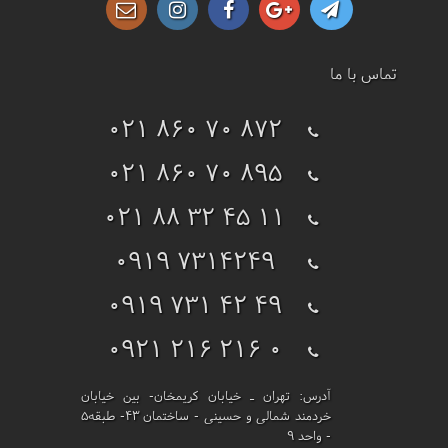
تماس با ما
021 860 70 872
021 860 70 895
021 88 32 45 11
0919 7314249
0919 731 42 49
0921 216 216 0
آدرس:
تهران ـ خیابان کریمخان- بین خیابان
خردمند شمالی و حسینی - ساختمان 43- طبقه5
- واحد 9