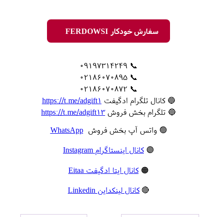
سفارش خودکار FERDOWSI
📞 09197314249
📞 02186070895
📞 02186070872
🔵 کانال تلگرام ادگیفت
https://t.me/adgift1
🔵 تلگرام بخش فروش
https://t.me/adgift13
🟢 واتس آپ بخش فروش
WhatsApp
🟣
کانال اینستاگرام Instagram
🟠
کانال ایتا ادگیفت Eitaa
🔴
کانال لینکداین Linkedin