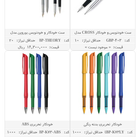
ست خودنویس و خودکار CROSS مدل
ست خودکار و خودنویس یوروپن مدل
THEORY
TOWNSEND
کد: GBP-403
حداقل تيراژ: 10
کد: GBP-THEORY
حداقل تيراژ: 20
قیمت: « موجود نیست »
قیمت: 14,300,000 ريال
خودکار تحریری بدنه رنگی
خودکار تحریری ABS
کد: RBP-K73LY
حداقل تيراژ: 1000
کد: RBP-K73-ABS
حداقل تيراژ: 1000