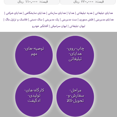
قیمت: 220,000 ريال
قیمت: 110,000 ريال
هدایای تبلیغاتی | هدیه تبلیغاتی | هدایا | هدایای سازمانی | هدایای نمایشگاهی | هدایای شرکتی |
هدایای مدیریتی | فلش مموری | ست مدیریتی | پک مدیریتی | ساک دستی | فلاسک و تراول ماگ |
لیوان تبلیغاتی | لیوان سرامیکی | آفتابگیر خودرو
چاپ-روی-
توصیه‌-های-
هدایای-
مهم
تبلیغاتی
مراحل-
کارگاه-های-
سفارش-و-
تولیدی-
تحویل-کالا
ادگیفت