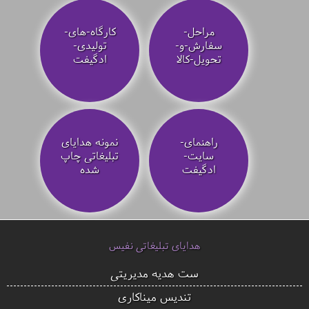
مراحل-
کارگاه-های-
سفارش-و-
تولیدی-
تحویل-کالا
ادگیفت
راهنمای-
نمونه هدایای
سایت-
تبلیغاتی چاپ
ادگیفت
شده
هدایای تبلیغاتی نفیس
ست هدیه مدیریتی
تندیس میناکاری