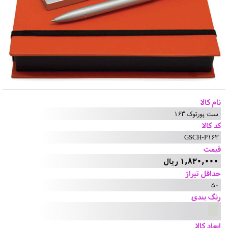
نام کالا
ست پورتوک 163
کد کالا
GSCH-P163
قیمت
1,830,000 ریال
حداقل تیراژ
50
رنگ بندی
ابعاد کالا