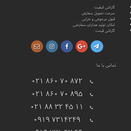
گارانتی کیفیت
سرعت تحویل سفارش
قبول مرجوعی و خرابی
امکان تولید هدایای سفارشی
گارانتی قیمت
تماس با ما
021 860 70 872
021 860 70 895
021 88 32 45 11
0919 7314249