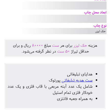
ابعاد محل چاپ
نوع چاپ
حک لیزر
هزينه
حک لیزر
برای هر
ست
مبلغ
80000
ريال و برای
حداقل تيراژ
50
ست
در نظر گرفته می‌شود.
هدایای تبلیغاتی
ست هدیه تبلیغاتی
پورتوک
شامل یک عدد آبنه مربعی با قاب فلزی و یک عدد
خودکار فلزی تمام استیل
به همراه جعبه فانتزی