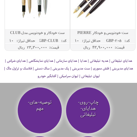
ست خودنویس و خودکار PIERRE
ست خودکار و خودنویس مدل CLUB
CARDIN مدل LEO
کد: GBP-205
حداقل تيراژ: 10
کد: GBP-CLUB
حداقل تيراژ: 10
قیمت: 43,900,000 ريال
قیمت: 23,300,000 ريال
هدایای تبلیغاتی | هدیه تبلیغاتی | هدایا | هدایای سازمانی | هدایای نمایشگاهی | هدایای شرکتی |
هدایای مدیریتی | فلش مموری | ست مدیریتی | پک مدیریتی | ساک دستی | فلاسک و تراول ماگ |
لیوان تبلیغاتی | لیوان سرامیکی | آفتابگیر خودرو
چاپ-روی-
توصیه‌-های-
هدایای-
مهم
تبلیغاتی