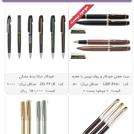
ست جفتی خودکار و روان نویس با جعبه
خودکار دیانا بدنه مشکی
250
کد: GBP-P250
حداقل تيراژ: 50
کد: ZD-430B
حداقل تيراژ: 1000
قیمت: « موجود نیست »
قیمت: 150,000 ريال