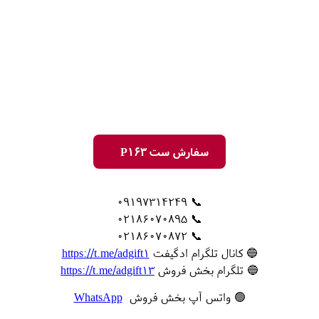
سفارش ست P163
📞 09197314249
📞 02186070895
📞 02186070872
🔵 کانال تلگرام ادگیفت
https://t.me/adgift1
🔵 تلگرام بخش فروش
https://t.me/adgift13
🟢 واتس آپ بخش فروش
WhatsApp