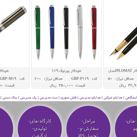
ست خودنویس و خودکار IPLOMATمدل
خودکار پورتوک 119
خودکار
P
حداقل تيراژ: 50
کد: GBP-P119
حداقل تيراژ: 200
کد: GBP-M19
قیمت: 350,000 ريال
قیمت: « 
 نمایشگاهی | هدایای شرکتی | هدایای مدیریتی | فلش مموری | ست مدیریتی | پک مدیریتی | ساک دستی | فلا
-های-
مراحل-
کارگاه-های-
م
سفارش-و-
تولیدی-
تحویل-کالا
ادگیفت