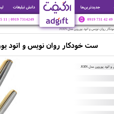
جديدترين‌ها
دانش تبلیغات
لی
45 11
|
0919 7314249
0919 731 42 49
ار روان نویس و اتود یوروپن مدل JOIN
ست خودکار روان نویس و اتود یوروپن
تود یوروپن مدل JOIN