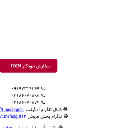
سفارش خودکار JOIN
📞 09197314249
📞 02186070895
📞 02186070872
🔵 کانال تلگرام ادگیفت
//t.me/adgift1
🔵 تلگرام بخش فروش
//t.me/adgift13
🟢 واتس آپ بخش فروش
atsApp