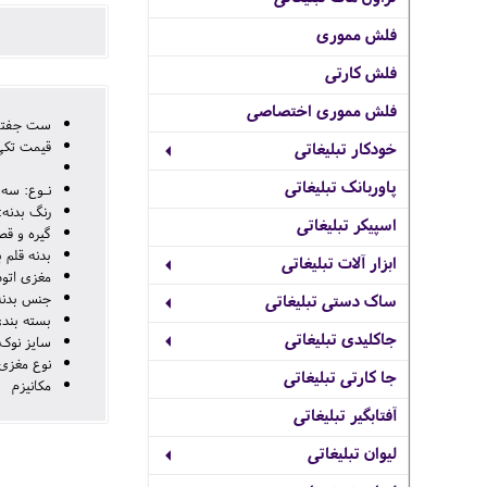
فلش مموری
فلش کارتی
فلش مموری اختصاصی
ست جفتی خودکار و
قیمت تکی خودکار ی
خودکار تبلیغاتی
پاوربانک تبلیغاتی
نـوع: سه 
رنگ بدنه:
اسپیکر تبلیغاتی
گیره و قط
بدنه قلم
ابزار آلات تبلیغاتی
مغزی اتود 0/5 می با
جنس بدنه 
ساک دستی تبلیغاتی
بسته بند
جاکلیدی تبلیغاتی
سایز نوک M (م
نوع مغزی اتود: 0/5 / خودکار 
جا کارتی تبلیغاتی
مکانیزم ر
آفتابگیر تبلیغاتی
لیوان تبلیغاتی