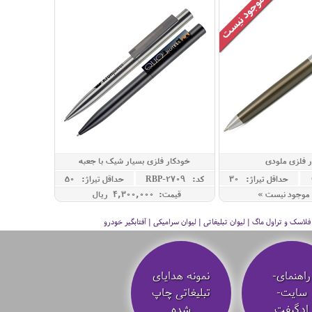
 فلزی ملودی
خودکار فلزی بسیار شیک با جعبه
حداقل تيراژ: 30
کد: RBP-2709
حداقل تيراژ: 50
موجود نیست »
قیمت: 4,300,000 ريال
سک و تراول ماگ | لیوان تبلیغاتی | لیوان سرامیکی | آفتابگیر خودرو
راهنمای-
نمونه هدایای
سایت-
تبلیغاتی چاپ
ادگیفت
شده