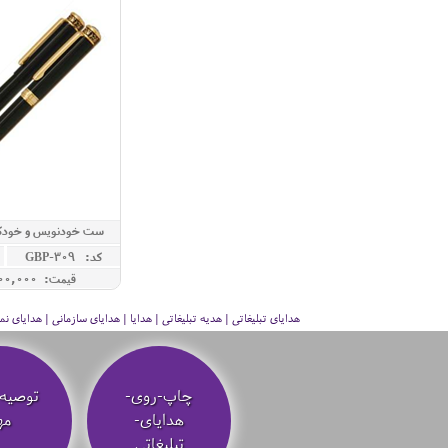
IZZA
کد: GBP-309
قیمت: 32,900,000 ريال
هدایای تبلیغاتی | هدیه تبلیغاتی | هدایا | هدایای سازمانی | هدایای
چاپ-روی-
توصیه‌
هدایای-
مه
تبلیغاتی