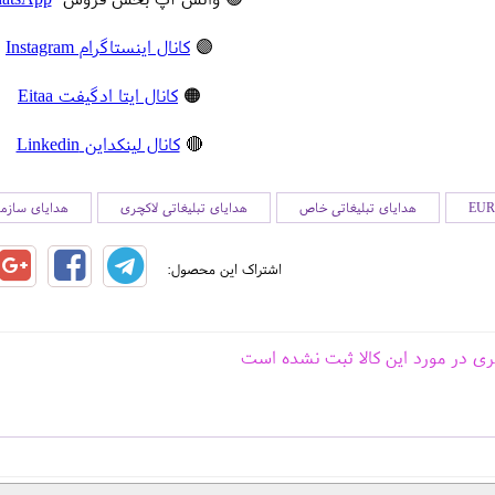
🟣
کانال اینستاگرام Instagram
🟠
کانال ایتا ادگیفت Eitaa
🔴
کانال لینکداین Linkedin
هدایای تبلیغاتی خاص
هدایای تبلیغاتی لاکچری
هدایای سازما
اشتراک این محصول:
ری در مورد این کالا ثبت نشده است