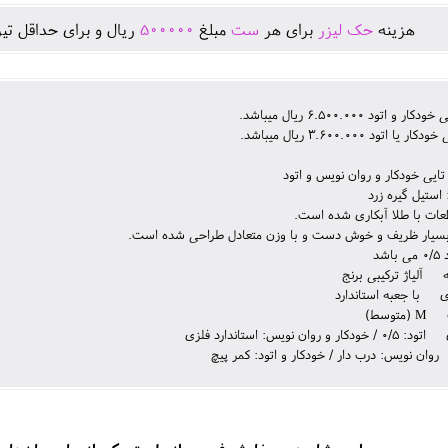
هزينه
حک لیزر
برای هر
ست
مبلغ
500000
ريال و برای حداقل تير
 اتود 6.500.000 ریال میباشد.
ا اتود 3.600.000 ریال میباشد.
تایی خودکار و روان نویس و اتود
 استیل گیره زرد
عات با طلا آبکاری شده است.
 بسیار ظریف و خوش دست و با وزن متعادل طراحی شده است.
شد
آلیاژ ترکیبی برنج
ی با جعبه استاندارد
توسط)
و روان نویس: استاندارد فلزی
وان نویس: درب دار / خودکار و اتود: کمر پیچ