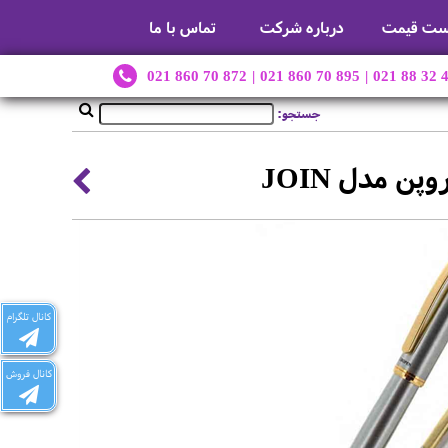
ست قیمت
درباره شرکت
تماس با ما
021 860 70 872
|
021 860 70 895
|
021 88 32 
جستجو:
 مدل JOIN
کانال تلگرام
کانال فروش