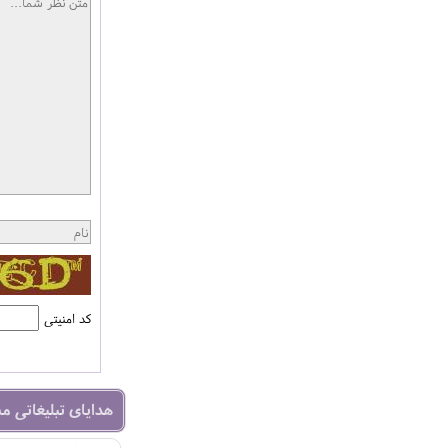
کد امنیتی
هدایای تبلیغاتی م