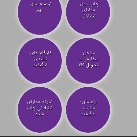
چاپ-روی-
توصیه‌-های-
هدایای-
مهم
تبلیغاتی
مراحل-
کارگاه-های-
سفارش-و-
تولیدی-
تحویل-کالا
ادگیفت
راهنمای-
نمونه هدایای
سایت-
تبلیغاتی چاپ
ادگیفت
شده