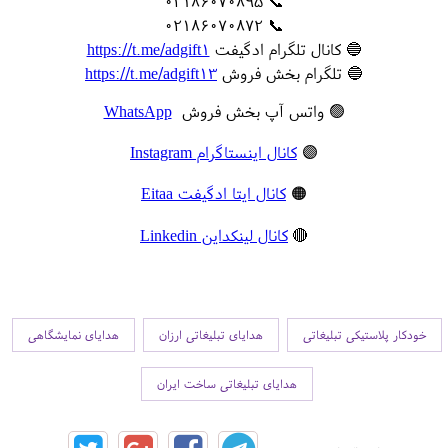
📞 02186070895
📞 02186070872
🔵 کانال تلگرام ادگیفت
https://t.me/adgift1
🔵 تلگرام بخش فروش
https://t.me/adgift13
🟢 واتس آپ بخش فروش
WhatsApp
🟣
کانال اینستاگرام Instagram
🟠
کانال ایتا ادگیفت Eitaa
🔴
کانال لینکداین Linkedin
خودکار پلاستیکی تبلیغاتی
هدایای تبلیغاتی ارزان
هدایای نمایشگاهی
هدایای تبلیغاتی ساخت ایران