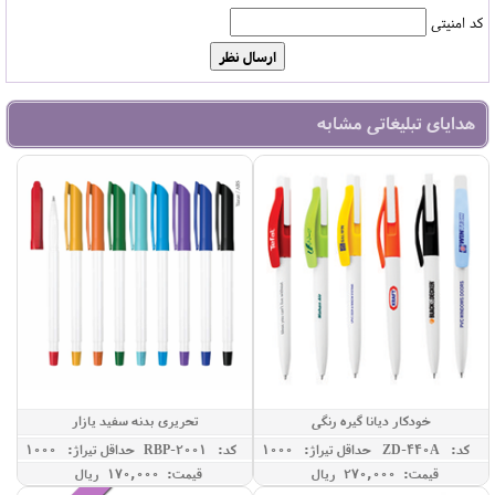
کد امنیتی
هدایای تبلیغاتی مشابه
خودکار دیانا گیره رنگی
تحریری بدنه سفید یازار
کد: ZD-440A
حداقل تيراژ: 1000
کد: RBP-2001
حداقل تيراژ: 1000
قیمت: 270,000 ريال
قیمت: 170,000 ريال