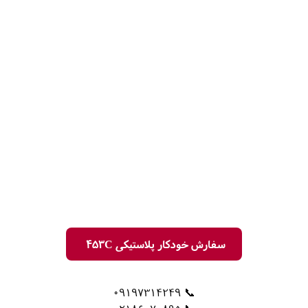
سفارش خودکار پلاستیکی 453C
📞 09197314249