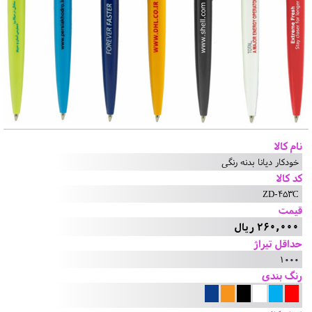
نام کالا
خودکار دیانا بدنه رنگی
کد کالا
ZD-453C
قیمت
260,000 ریال
حداقل تیراژ
1000
رنگ بندی