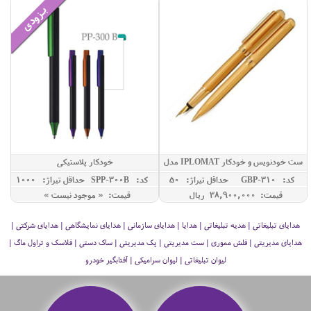
ست خودنویس و خودکار IPLOMAT مدل
خودکار پلاستیکی
LORD
کد: GBP-310
حداقل تيراژ: 50
کد: SPP-300B
حداقل تيراژ: 1000
قیمت: 38,900,000 ريال
قیمت: « موجود نیست »
هدایای تبلیغاتی | هدیه تبلیغاتی | هدایا | هدایای سازمانی | هدایای نمایشگاهی | هدایای شرکتی |
هدایای مدیریتی | فلش مموری | ست مدیریتی | پک مدیریتی | ساک دستی | فلاسک و تراول ماگ |
لیوان تبلیغاتی | لیوان سرامیکی | آفتابگیر خودرو