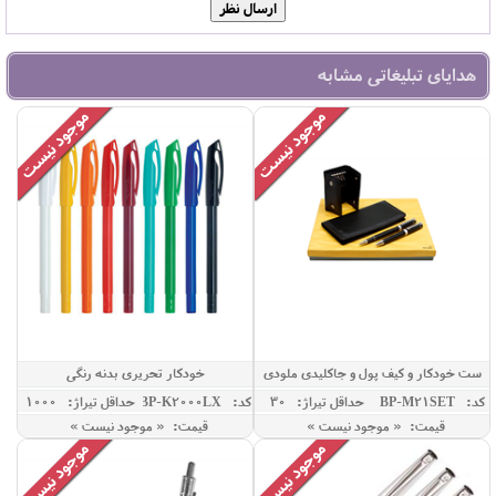
هدایای تبلیغاتی مشابه
ست خودکار و کیف پول و جاکلیدی ملودی
خودکار تحریری بدنه رنگی
کد: GBP-M21SET
حداقل تيراژ: 30
کد: RBP-K2000LX
حداقل تيراژ: 1000
قیمت: « موجود نیست »
قیمت: « موجود نیست »