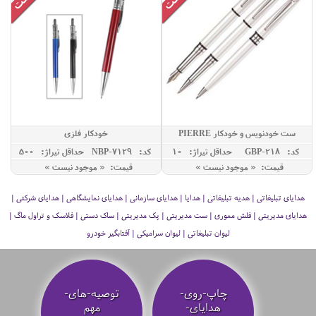
ست خودنویس و خودکار PIERRE
خودکار فلزی
CARDIN مدل AQUARIUS
کد: GBP-218
حداقل تيراژ: 10
کد: NBP-7129
حداقل تيراژ: 500
قیمت: « موجود نیست »
قیمت: « موجود نیست »
هدایای تبلیغاتی | هدیه تبلیغاتی | هدایا | هدایای سازمانی | هدایای نمایشگاهی | هدایای شرکتی |
هدایای مدیریتی | فلش مموری | ست مدیریتی | پک مدیریتی | ساک دستی | فلاسک و تراول ماگ |
لیوان تبلیغاتی | لیوان سرامیکی | آفتابگیر خودرو
چاپ-روی-
توصیه‌-های-
هدایای-
مهم