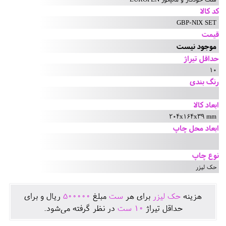
کد کالا
GBP-NIX SET
قیمت
موجود نیست
حداقل تیراژ
10
رنگ بندی
ابعاد کالا
204x164x39 mm
ابعاد محل چاپ
نوع چاپ
حک لیزر
هزينه
حک لیزر
برای هر
ست
مبلغ
500000
ريال و برای
حداقل تيراژ
10
ست
در نظر گرفته می‌شود.