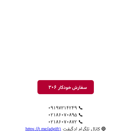
سفارش خودکار 306
📞 09197314249
📞 02186070895
📞 02186070872
🔵 کانال تلگرام ادگیفت
https://t.me/adgift1