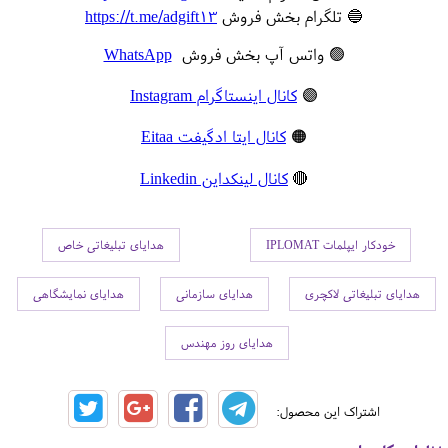
🔵 تلگرام بخش فروش
https://t.me/adgift13
🟢 واتس آپ بخش فروش
WhatsApp
🟣
کانال اینستاگرام Instagram
🟠
کانال ایتا ادگیفت Eitaa
🔴
کانال لینکداین Linkedin
خودکار ایپلمات IPLOMAT
هدایای تبلیغاتی خاص
هدایای تبلیغاتی لاکچری
هدایای سازمانی
هدایای نمایشگاهی
هدایای روز مهندس
اشتراک این محصول: