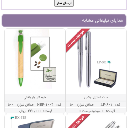
هدایای تبلیغاتی مشابه
ست استیل لوکس
خودکار بازیافتی
کد: LP-601
حداقل تيراژ: 50
کد: NBP-1004
حداقل تيراژ: 500
قیمت: « موجود نیست »
قیمت: 330,000 ريال