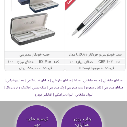
ست خودنویس و خودکار CROSS مدل
جعبه خودکار مدیریتی
TOWNSEND
کد: GBP-403
حداقل تيراژ: 10
کد: BX-415
حداقل تيراژ: 100
قیمت: « موجود نیست »
قیمت: 850,000 ريال
هدایای تبلیغاتی | هدیه تبلیغاتی | هدایا | هدایای سازمانی | هدایای نمایشگاهی | هدایای شرکتی |
هدایای مدیریتی | فلش مموری | ست مدیریتی | پک مدیریتی | ساک دستی | فلاسک و تراول ماگ |
لیوان تبلیغاتی | لیوان سرامیکی | آفتابگیر خودرو
چاپ-روی-
توصیه‌-های-
هدایای-
مهم