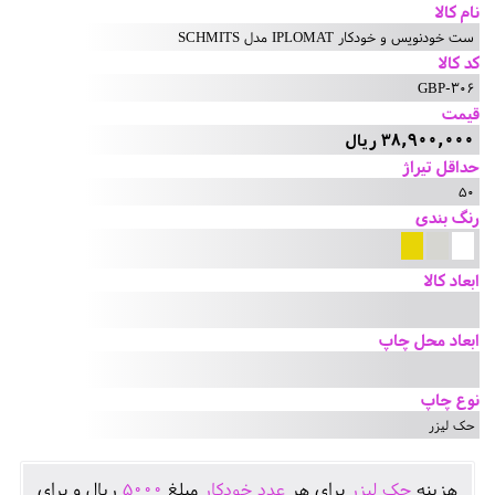
نام کالا
ست خودنویس و خودکار IPLOMAT مدل SCHMITS
کد کالا
GBP-306
قیمت
38,900,000 ریال
حداقل تیراژ
50
رنگ بندی
ابعاد کالا
ابعاد محل چاپ
نوع چاپ
حک لیزر
هزينه
حک لیزر
برای هر
عدد خودکار
مبلغ
5000
ريال و برای