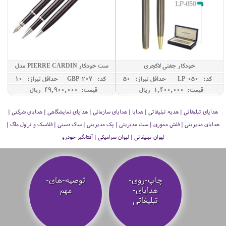
خودکار جفتی لاکچری
ست خودکار PIERRE CARDIN مدل
JUPITER
کد: LP-050
حداقل تيراژ: 50
کد: GBP-207
حداقل تيراژ: 10
قیمت: 1,400,000 ريال
قیمت: 49,900,000 ريال
هدایای تبلیغاتی | هدیه تبلیغاتی | هدایا | هدایای سازمانی | هدایای نمایشگاهی | هدایای شرکتی |
هدایای مدیریتی | فلش مموری | ست مدیریتی | پک مدیریتی | ساک دستی | فلاسک و تراول ماگ |
لیوان تبلیغاتی | لیوان سرامیکی | آفتابگیر خودرو
چاپ-روی-
توصیه‌-های-
هدایای-
مهم
تبلیغاتی