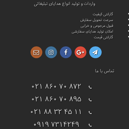
واردات و تولید انواع هدایای تبلیغاتی
گارانتی کیفیت
سرعت تحویل سفارش
قبول مرجوعی و خرابی
امکان تولید هدایای سفارشی
گارانتی قیمت
تماس با ما
021 860 70 872
021 860 70 895
021 88 32 45 11
0919 7314249