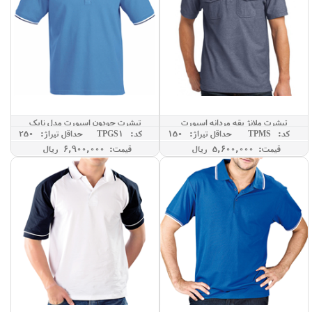
تیشرت ملانژ یقه مردانه اسپورت
تیشرت جودون اسپورت مدل نایک
کد: TPMS
حداقل تيراژ: 150
کد: TPGS1
حداقل تيراژ: 250
قیمت: 5,600,000 ريال
قیمت: 6,900,000 ريال