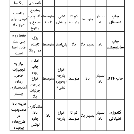
اقتصادی
رنگ‌ها
وضوح
مناسب
چاپ
بسیار
کم تا
نخی،
متوسط
بالا، چاپ
متوسط
نبودن برای
دیجیتال
بالا
متوسط
پنبه‌ای
تا بالا
سریع و
تیراژ بالا
متنوع
فقط روی
رنگ
چاپ
پلی‌استر
بالا
بسیار بالا
بالا
پلی‌استر
متوسط
ثابت،
سابلیمیشن
قابل اجرا
دوام بالا
است
امکان
نیاز به
چاپ
انواع
تجهیزات
روی
بسیار
پارچه
خاص،
چاپ DTF
بالا
متوسط
متوسط
انواع
بالا
(به‌ویژه
زمان
پارچه،
نخی)
آماده‌سازی
جزئیات
بیشتر
بالا
هزینه بالا،
ماندگاری
محدودیت
گلدوزی
بسیار
کم تا
انواع
بالا،
بسیار بالا
بالا
در
تبلیغاتی
بالا
متوسط
پارچه
جلوه
طرح‌های
لوکس
پیچیده