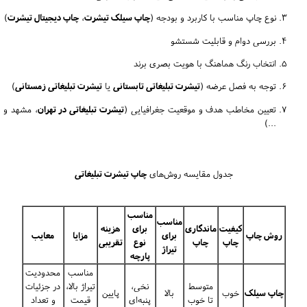
نوع چاپ مناسب با کاربرد و بودجه (
چاپ سیلک تیشرت
،
چاپ دیجیتال تیشرت
)
بررسی دوام و قابلیت شستشو
انتخاب رنگ هماهنگ با هویت بصری برند
توجه به فصل عرضه (
تیشرت تبلیغاتی تابستانی
یا
تیشرت تبلیغاتی زمستانی
)
تعیین مخاطب هدف و موقعیت جغرافیایی (
تیشرت تبلیغاتی در تهران
، مشهد و
...)
جدول مقایسه روش‌های
چاپ تیشرت تبلیغاتی
مناسب
مناسب
کیفیت
ماندگاری
برای
هزینه
روش چاپ
برای
مزایا
معایب
چاپ
چاپ
نوع
تقریبی
تیراژ
پارچه
مناسب
محدودیت
متوسط
نخی،
تیراژ بالا،
در جزئیات
چاپ سیلک
خوب
بالا
پایین
تا خوب
پنبه‌ای
قیمت
و تعداد