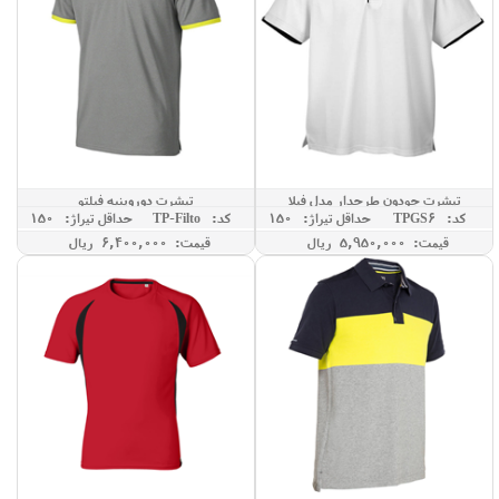
تیشرت جودون طرحدار مدل فیلا
تیشرت دوروپنبه فیلتو
کد: TPGS6
حداقل تيراژ: 150
کد: TP-Filto
حداقل تيراژ: 150
قیمت: 5,950,000 ريال
قیمت: 6,400,000 ريال