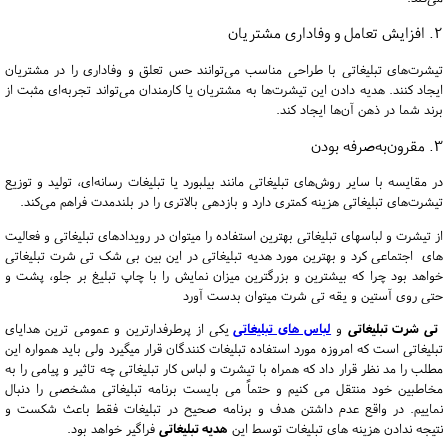
2. افزایش تعامل و وفاداری مشتریان
تیشرت‌های تبلیغاتی با طراحی مناسب می‌توانند حس تعلق و وفاداری را در مشتریان
ایجاد کنند.
هدیه دادن این تیشرت‌ها به مشتریان یا کارمندان می‌تواند تجربه‌ای مثبت از
برند شما در ذهن آن‌ها ایجاد کند.
3. مقرون‌به‌صرفه بودن
در مقایسه با سایر روش‌های تبلیغاتی مانند بیلبورد یا تبلیغات رسانه‌ای، تولید و توزیع
تیشرت‌های تبلیغاتی هزینه کمتری دارد و بازدهی بالاتری را در بلندمدت فراهم می‌کند.
از تیشرت و لباسهای تبلیغاتی بهترین استفاده را میتوان در رویدادهای تبلیغاتی و فعالیت
های اجتماعی کرد و بهترین مورد هدیه تبلیغاتی در این بین بی شک تی شرت تبلیغاتی
خواهد بود چرا که بیشترین و بزرگترین میزان نمایش را با چاپ تبلیغ بر جلو، پشت و
حتی روی آستین و یقه تی شرت میتوان بدست آورد
تی شرت تبلیغاتی
و
لباس های تبلیغاتی
یکی از پرطرفدارترین و عمومی ترین هدایای
تبلیغاتی است که امروزه مورد استفاده تبلیغات کنندگان قرار میگیرد ولی باید همواره این
مطلب را مد نظر قرار داد که همراه با تیشرت و لباس کار تبلیغاتی چه تاثیر و پیامی را به
مخاطبین خود منتقل می کنیم و حتماً می بایست برنامه تبلیغاتی مشخصی را دنبال
نماییم. در واقع عدم داشتن هدف و برنامه صحیح در تبلیغات فقط باعث شکست و
نتیجه ندادن هزینه های تبلیغات توسط این
هدیه تبلیغاتی
فراگیر خواهد بود.