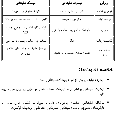
ویژگی
تیشرت تبلیغاتی
پوشاک تبلیغاتی
نوع پوشاک
نخی، پنبه‌ای، ساده
انواع متنوع از لباس‌ها
هزینه تولید
مقرون‌به‌صرفه
گاهی بیشتر، بسته به نوع پوشاک
لباس کار، لباس سازمانی، هدیه
کاربرد
نمایشگاه‌ها، رویدادها، خیابانی
VIP
قابلیت چاپ
بالا
متغیر بر اساس جنس و طراحی
پرسنل شرکت، مشتریان وفادار،
مخاطب
عموم مردم، مشتریان جدید
مدیران
هدف
خلاصه تفاوت‌ها:
تیشرت تبلیغاتی
یکی از انواع
پوشاک تبلیغاتی
است.
تیشرت تبلیغاتی بیشتر برای تبلیغات سبک، هدایا و بازاریابی ویروسی کاربرد
دارد.
پوشاک تبلیغاتی، مفهوم جامع‌تری دارد و می‌تواند شامل انواع لباس با
کارکردهای متنوع‌تر باشد (تبلیغاتی، سازمانی، حفاظتی، برندینگ لوکس).