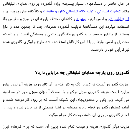
در حال حاضر از دستگاههای بسیار پیشرفته برای گلدوزی بر روی هدایای تبلیغاتی
مانند
تیشرت تبلیغاتی
،
تولید کلاه تبلیغاتی کتان و فلامنت
و کلاً کلاه های پارچه ای ،
انواع لباس کار
و لباس فرم ،
پیشبند
و کالاهای مختلف پارچه ای در تیراژ و مقیاس بالا
استفاده میگردد این دستگاهها قابلیت گلدوزی همزمان چند تا چندین عدد را دارا
هستند. از مزایای منحصر بفرد گلدوزی ماندگاری دائمی و همیشگی آنست و مادام که
محصول و لباس تبلیغاتی یا لباس کار قابل استفاده باشد طرح و لوگوی گلدوزی شده
نیز کارآیی خود را داراست.
گلدوزی روی پارچه هدایای تبلیغاتی چه مزایایی دارد؟
مزیت گلدوزی آنست که تعداد رنگ به کار رفته در آن تاثیری در هزینه آن ندارد برای
برآورد قیمت هزینه گلدوزی میزان تراکم و یا اصطلاحاً میزان سوزن خور کار محاسبه
می گردد. ولی یکی از محدودیتهای این تکنیک آنست که بر روی کار دوخته شده و
آماده نمیتوان گلدوزی انجام داد و همیشه در ابتدا قسمتی از کار برش شده و پس از
انجام گلدوزی بر روی آن ادامه دوخت کار انجام میگردد.
مزیت دیگر گلدوزی هزینه و قیمت تمام شده پایین آن است که برای کارهای تیراژ