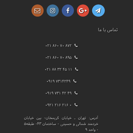
تماس با ما
021 860 70 872
021 860 70 895
021 88 32 45 11
0919 7314249
0919 731 42 49
0921 216 216 0
آدرس:
تهران ـ خیابان کریمخان- بین خیابان
خردمند شمالی و حسینی - ساختمان 43- طبقه5
- واحد 9