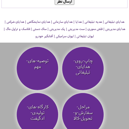
هدایای تبلیغاتی | هدیه تبلیغاتی | هدایا | هدایای سازمانی | هدایای نمایشگاهی | هدایای شرکتی |
هدایای مدیریتی | فلش مموری | ست مدیریتی | پک مدیریتی | ساک دستی | فلاسک و تراول ماگ |
لیوان تبلیغاتی | لیوان سرامیکی | آفتابگیر خودرو
چاپ-روی-
توصیه‌-های-
هدایای-
مهم
تبلیغاتی
مراحل-
کارگاه-های-
سفارش-و-
تولیدی-
تحویل-کالا
ادگیفت