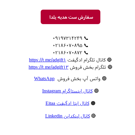
سفارش ست هدیه یلدا
📞 09197314249
📞 02186070895
📞 02186070872
🔵 کانال تلگرام ادگیفت
https://t.me/adgift1
🔵 تلگرام بخش فروش
https://t.me/adgift13
🟢 واتس آپ بخش فروش
WhatsApp
🟣
کانال اینستاگرام Instagram
🟠
کانال ایتا ادگیفت Eitaa
🔴
کانال لینکداین Linkedin