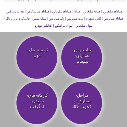
هدایای تبلیغاتی | هدیه تبلیغاتی | هدایا | هدایای سازمانی | هدایای نمایشگاهی | هدایای شرکتی |
هدایای مدیریتی | فلش مموری | ست مدیریتی | پک مدیریتی | ساک دستی | فلاسک و تراول ماگ |
لیوان تبلیغاتی | لیوان سرامیکی | آفتابگیر خودرو
چاپ-روی-
توصیه‌-های-
هدایای-
مهم
تبلیغاتی
مراحل-
کارگاه-های-
سفارش-و-
تولیدی-
تحویل-کالا
ادگیفت