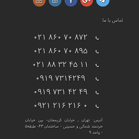
تماس با ما
021 860 70 872
021 860 70 895
021 88 32 45 11
0919 7314249
0919 731 42 49
0921 216 216 0
آدرس:
تهران ـ خیابان کریمخان- بین خیابان
خردمند شمالی و حسینی - ساختمان 43- طبقه5
- واحد 9