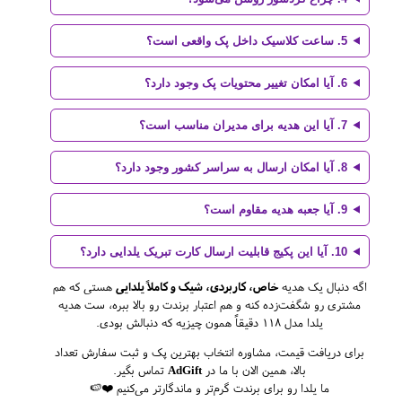
5. ساعت کلاسیک داخل پک واقعی است؟
6. آیا امکان تغییر محتویات پک وجود دارد؟
7. آیا این هدیه برای مدیران مناسب است؟
8. آیا امکان ارسال به سراسر کشور وجود دارد؟
9. آیا جعبه هدیه مقاوم است؟
10. آیا این پکیج قابلیت ارسال کارت تبریک یلدایی دارد؟
اگه دنبال یک هدیه
خاص، کاربردی، شیک و کاملاً یلدایی
هستی که هم
مشتری رو شگفت‌زده کنه و هم اعتبار برندت رو بالا ببره، ست هدیه
یلدا مدل 118 دقیقاً همون چیزیه که دنبالش بودی.
برای دریافت قیمت، مشاوره انتخاب بهترین پک و ثبت سفارش تعداد
بالا، همین الان با ما در
AdGift
تماس بگیر.
ما یلدا رو برای برندت گرم‌تر و ماندگارتر می‌کنیم ❤️🍉