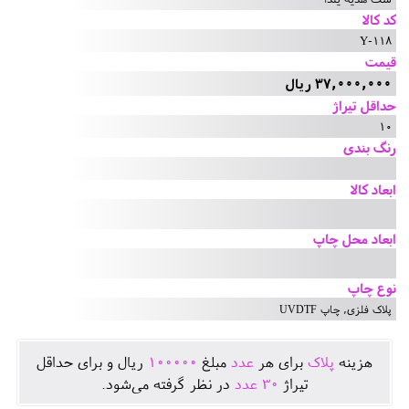
کد کالا
Y-118
قیمت
37,000,000 ریال
حداقل تیراژ
10
رنگ بندی
ابعاد کالا
ابعاد محل چاپ
نوع چاپ
پلاک فلزی, چاپ UVDTF
هزينه
پلاک
برای هر
عدد
مبلغ
100000
ريال و برای حداقل
تيراژ
30
عدد
در نظر گرفته می‌شود.