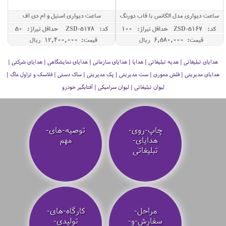
ساعت دیواری مدل الگانس با قاب دورنگ
ساعت دیواری استیل و ام دی اف
کد: ZSD-5167
حداقل تيراژ: 100
کد: ZSD-5178
حداقل تيراژ: 50
قیمت: 6,580,000 ريال
قیمت: 12,400,000 ريال
هدایای تبلیغاتی | هدیه تبلیغاتی | هدایا | هدایای سازمانی | هدایای نمایشگاهی | هدایای شرکتی |
هدایای مدیریتی | فلش مموری | ست مدیریتی | پک مدیریتی | ساک دستی | فلاسک و تراول ماگ |
لیوان تبلیغاتی | لیوان سرامیکی | آفتابگیر خودرو
چاپ-روی-
توصیه‌-های-
هدایای-
مهم
تبلیغاتی
مراحل-
کارگاه-های-
سفارش-و-
تولیدی-