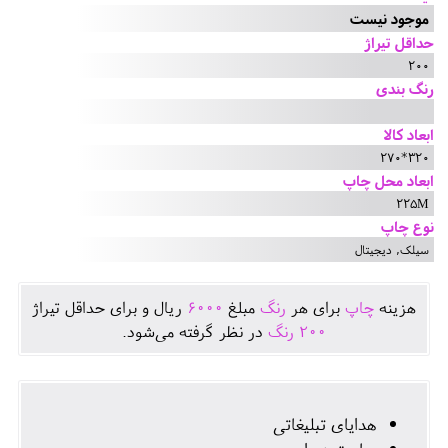
موجود نیست
حداقل تیراژ
200
رنگ بندی
ابعاد کالا
320*270
ابعاد محل چاپ
225M
نوع چاپ
سیلک, دیجیتال
هزينه
چاپ
برای هر
رنگ
مبلغ
6000
ريال و برای حداقل تيراژ
200
رنگ
در نظر گرفته می‌شود.
هدایای تبلیغاتی