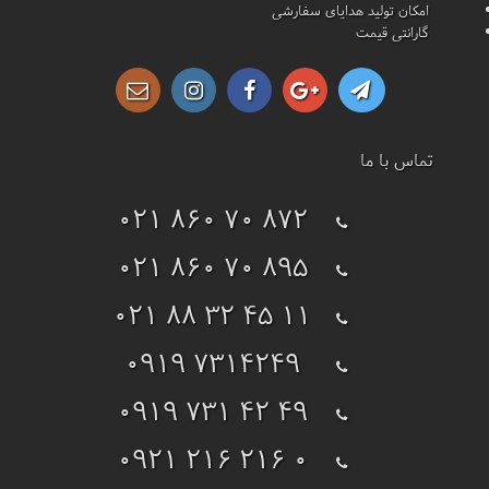
امکان تولید هدایای سفارشی
گارانتی قیمت
تماس با ما
021 860 70 872
021 860 70 895
021 88 32 45 11
0919 7314249
0919 731 42 49
0921 216 216 0