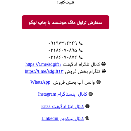
تثبیت کنید!
سفارش تراول ماگ هوشمند با چاپ لوگو
📞 09197314249
📞 02186070895
📞 02186070872
🔵 کانال تلگرام ادگیفت
https://t.me/adgift1
🔵 تلگرام بخش فروش
https://t.me/adgift13
🟢 واتس آپ بخش فروش
WhatsApp
🟣
کانال اینستاگرام Instagram
🟠
کانال ایتا ادگیفت Eitaa
🔴
کانال لینکدین Linkedin