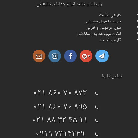
واردات و تولید انواع هدایای تبلیغاتی
گارانتی کیفیت
سرعت تحویل سفارش
قبول مرجوعی و خرابی
امکان تولید هدایای سفارشی
گارانتی قیمت
تماس با ما
021 860 70 872
021 860 70 895
021 88 32 45 11
0919 7314249