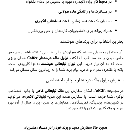
در
محیط کار
برای نگهداری قهوه یا دمنوش در دمای دلخواه
در
مسافرت‌ها و رانندگی‌های طولانی
به‌عنوان یک
هدیه سازمانی
یا
هدیه تبلیغاتی لاکچری
همراه روزانه برای دانشجویان، کارمندان و حتی ورزشکاران
بهترین انتخاب برای برندهای هوشمند
اگر به‌دنبال محصولی هستید که هم ارزش مالی مناسبی داشته باشد و هم حس
خاص بودن را به مخاطب القا کند،
تراول ماگ درجه‌دار Coffee
همان چیزی
است که به آن نیاز دارید. این
لیوان تبلیغاتی هوشمند
نه‌تنها کاربردی است،
بلکه با ظاهری مدرن و خاص، پیام برند شما را به زیباترین شکل منتقل می‌کند.
سفارش تراول ماگ درجه‌دار با چاپ اختصاصی
در مجموعه
AdGift
، امکان سفارش این
ماگ تبلیغاتی خاص
با چاپ اختصاصی
لوگوی شما فراهم است. با سفارش عمده این
هدیه تبلیغاتی لاکچری
، می‌توانید
در کمپین‌های برندینگ، نمایشگاه‌ها، همایش‌ها یا هدیه پایان سال از آن بهره
ببرید و ماندگاری برندتان را تضمین کنید.
همین حالا سفارش دهید و برند خود را در دستان مشتریان