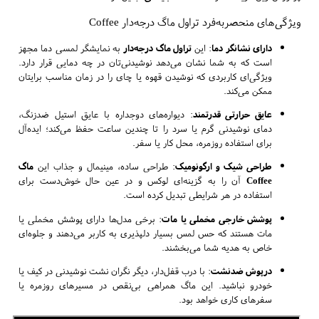
ویژگی‌های منحصربه‌فرد تراول ماگ درجه‌دار Coffee
دارای نشانگر دما
: این
تراول ماگ درجه‌دار
به نمایشگر لمسی دما مجهز
است که به شما نشان می‌دهد نوشیدنی‌تان در چه دمایی قرار دارد.
ویژگی‌ای کاربردی که نوشیدن قهوه یا چای را در زمان مناسب برایتان
ممکن می‌کند.
عایق حرارتی قدرتمند
: دیواره‌های دوجداره با عایق استیل ضدزنگ،
دمای نوشیدنی گرم یا سرد را تا چندین ساعت حفظ می‌کند؛ ایده‌آل
برای استفاده روزمره، محل کار یا سفر.
طراحی شیک و ارگونومیک
: طراحی ساده، مینیمال و جذاب این
ماگ
Coffee
آن را به گزینه‌ای لوکس و در عین حال خوش‌دست برای
استفاده در هر شرایطی تبدیل کرده است.
پوشش خارجی مخملی یا مات
: برخی مدل‌ها دارای پوشش مخملی یا
مات هستند که حس لمس بسیار دلپذیری به کاربر می‌دهند و جلوه‌ای
خاص به هدیه شما می‌بخشند.
درپوش ضدنشت
: با درب قفل‌دار، دیگر نگران نشت نوشیدنی در کیف یا
خودرو نباشید. این ماگ همراهی بی‌نقص در مسیرهای روزمره یا
سفرهای کاری خواهد بود.