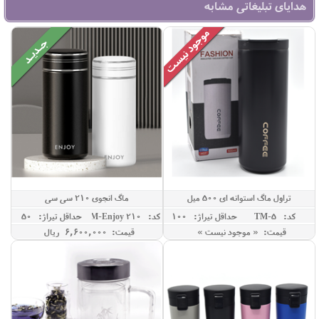
هدایای تبلیغاتی مشابه
تراول ماگ استوانه ای 500 میل
ماگ انجوی 210 سی سی
کد: TM-5
حداقل تيراژ: 100
کد: TM-Enjoy 210
حداقل تيراژ: 50
قیمت: « موجود نیست »
قیمت: 6,600,000 ريال