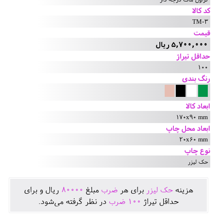
کد کالا
TM-3
قیمت
5,700,000 ریال
حداقل تیراژ
100
رنگ بندی
ابعاد کالا
170x90 mm
ابعاد محل چاپ
20x60 mm
نوع چاپ
حک لیزر
هزينه
حک لیزر
برای هر
ضرب
مبلغ
80000
ريال و برای
حداقل تيراژ
100
ضرب
در نظر گرفته می‌شود.