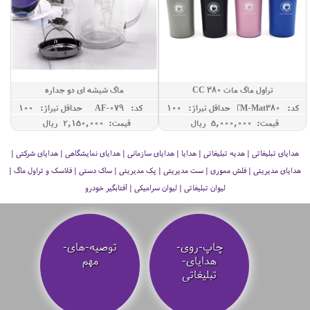
تراول ماگ مات 380 CC
ماگ شیشه ای دو جداره
کد: TM-Mat380
حداقل تيراژ: 100
کد: AF-079
حداقل تيراژ: 100
قیمت: 5,000,000 ريال
قیمت: 2,150,000 ريال
هدایای تبلیغاتی | هدیه تبلیغاتی | هدایا | هدایای سازمانی | هدایای نمایشگاهی | هدایای شرکتی |
هدایای مدیریتی | فلش مموری | ست مدیریتی | پک مدیریتی | ساک دستی | فلاسک و تراول ماگ |
لیوان تبلیغاتی | لیوان سرامیکی | آفتابگیر خودرو
چاپ-روی-
توصیه‌-های-
هدایای-
مهم
تبلیغاتی