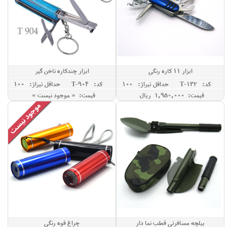
ابزار 11 کاره رنگی
ابزار چندکاره ناخن گیر
کد: T-132
حداقل تيراژ: 100
کد: T-904
حداقل تيراژ: 100
قیمت: 1,950,000 ريال
قیمت: « موجود نیست »
بیلچه مسافرتی قطب نما دار
چراغ قوه رنگی