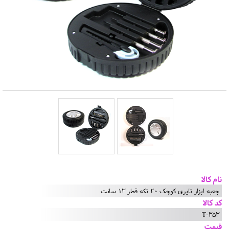
نام کالا
جعبه ابزار تایری کوچک 20 تکه قطر 13 سانت
کد کالا
T-353
قیمت