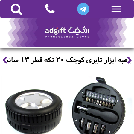
جعبه ابزار تایری کوچک 20 تکه قطر 13 سانت