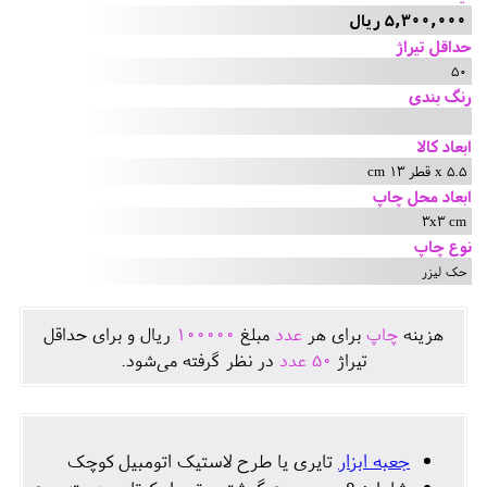
5,300,000 ریال
حداقل تیراژ
50
رنگ بندی
ابعاد کالا
5.5 x قطر 13 cm
ابعاد محل چاپ
3x3 cm
نوع چاپ
حک لیزر
هزينه
چاپ
برای هر
عدد
مبلغ
100000
ريال و برای حداقل
تيراژ
50
عدد
در نظر گرفته می‌شود.
جعبه ابزار
تایری یا طرح لاستیک اتومبیل کوچک