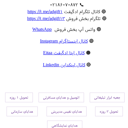
📞 02186070872
🔵 کانال تلگرام ادگیفت
https://t.me/adgift1
🔵 تلگرام بخش فروش
https://t.me/adgift13
🟢 واتس آپ بخش فروش
WhatsApp
🟣
کانال اینستاگرام Instagram
🟠
کانال ایتا ادگیفت Eitaa
🔴
کانال لینکداین Linkedin
جعبه ابزار تبلیغاتی
اتومبیل و هدایای مسافرتی
تحویل 1 روزه
تحویل 3 روزه
هدایای نفیس مدیریتی
هدایای سازمانی
هدایای نمایشگاهی