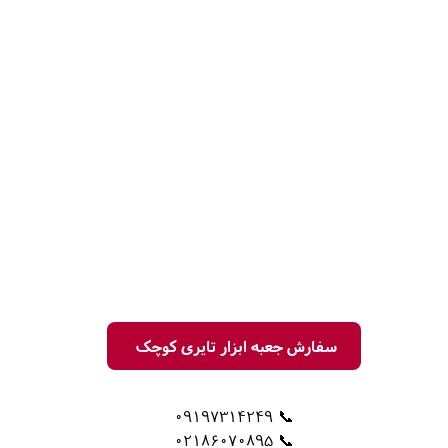
سفارش جعبه ابزار تایری کوچک
📞 09197314249
📞 02186070895