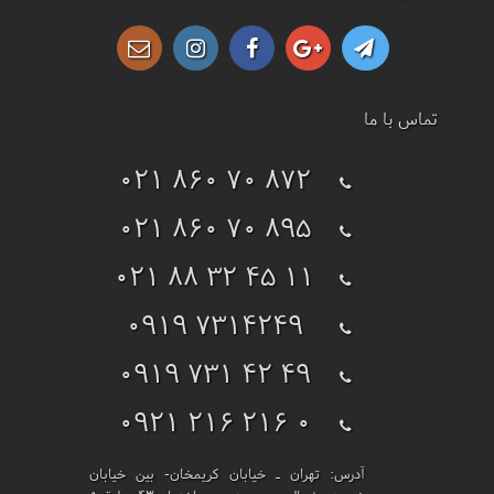
تماس با ما
021 860 70 872
021 860 70 895
021 88 32 45 11
0919 7314249
0919 731 42 49
0921 216 216 0
آدرس:
تهران ـ خیابان کریمخان- بین خیابان