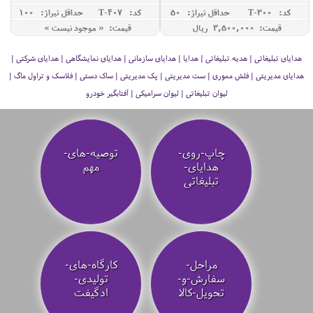
کد: T-300
حداقل تيراژ: 50
کد: T-407
حداقل تيراژ: 100
قیمت: 3,500,000 ريال
قیمت: « موجود نیست »
هدایای تبلیغاتی | هدیه تبلیغاتی | هدایا | هدایای سازمانی | هدایای نمایشگاهی | هدایای شرکتی |
هدایای مدیریتی | فلش مموری | ست مدیریتی | پک مدیریتی | ساک دستی | فلاسک و تراول ماگ |
لیوان تبلیغاتی | لیوان سرامیکی | آفتابگیر خودرو
چاپ-روی-
توصیه‌-های-
هدایای-
مهم
تبلیغاتی
مراحل-
کارگاه-های-
سفارش-و-
تولیدی-
تحویل-کالا
ادگیفت