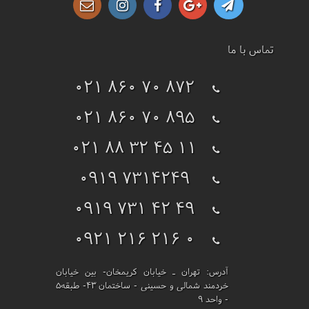
تماس با ما
021 860 70 872
021 860 70 895
021 88 32 45 11
0919 7314249
0919 731 42 49
0921 216 216 0
آدرس:
تهران ـ خیابان کریمخان- بین خیابان
خردمند شمالی و حسینی - ساختمان 43- طبقه5
- واحد 9