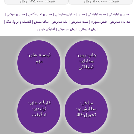
قیمت: 500,000 ريال
قیمت: 135,000 ريال
هدایای تبلیغاتی | هدیه تبلیغاتی | هدایا | هدایای سازمانی | هدایای نمایشگاهی | هدایای شرکتی |
هدایای مدیریتی | فلش مموری | ست مدیریتی | پک مدیریتی | ساک دستی | فلاسک و تراول ماگ |
لیوان تبلیغاتی | لیوان سرامیکی | آفتابگیر خودرو
چاپ-روی-
توصیه‌-های-
هدایای-
مهم
تبلیغاتی
مراحل-
کارگاه-های-
سفارش-و-
تولیدی-
تحویل-کالا
ادگیفت