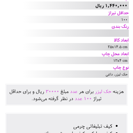
1,440,000 ریال
حداقل تیراژ
100
رنگ بندی
ابعاد کالا
25x14.5 cm
ابعاد محل چاپ
12x4 cm
نوع چاپ
حک لیزر, داغی
هزينه
حک لیزر
برای هر
عدد
مبلغ
30000
ريال و برای حداقل
تيراژ
100
عدد
در نظر گرفته می‌شود.
کیف تبلیغاتی چرمی