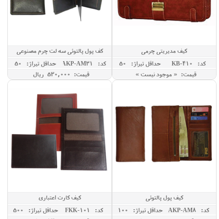
کیف مدیریتی چرمی
کف پول پالتوئی سه لت چرم مصنوعی
کد: KB-410
حداقل تيراژ: 50
کد: AKP-AM31
حداقل تيراژ: 50
قیمت: « موجود نیست »
قیمت: 530,000 ريال
کیف پول پالتوئی
کیف کارت اعتباری
کد: AKP-AM8
حداقل تيراژ: 100
کد: FKK-101
حداقل تيراژ: 500