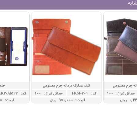
شابه
انه چرم مصنوعی
کیف مدارک مردانه چرم مصنوعی
جلد
حداقل تيراژ: 100
کد: FKM-201
حداقل تيراژ: 100
کد: AKP-AM22
قیمت: 950,000 ريال
قیمت: « 