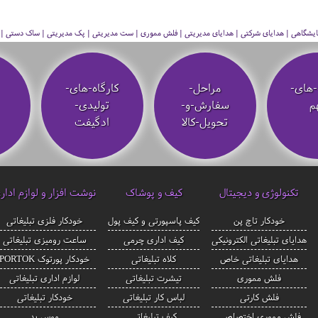
 نمایشگاهی | هدایای شرکتی | هدایای مدیریتی | فلش مموری | ست مدیریتی | پک مدیریتی | ساک دستی | فلا
-های-
مراحل-
کارگاه-های-
م
سفارش-و-
تولیدی-
تحویل-کالا
ادگیفت
تکنولوژی و دیجیتال
کیف و پوشاک
نوشت افزار و لوازم ادار
خودکار تاچ پن
کیف پاسپورتی و کیف پول
خودکار فلزی تبلیغاتی
هدایای تبلیغاتی الکترونیکی
کیف اداری چرمی
ساعت رومیزی تبلیغاتی
هدایای تبلیغاتی خاص
کلاه تبلیغاتی
خودکار پورتوک PORTOK
فلش مموری
تیشرت تبلیغاتی
لوازم اداری تبلیغاتی
فلش کارتی
لباس کار تبلیغاتی
خودکار تبلیغاتی
فلش مموری اختصاصی
کیف تبلیغاتی
موس پد