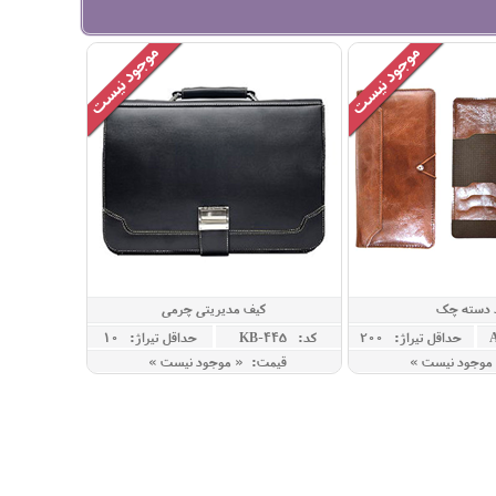
 دسته چک
کیف مدیریتی چرمی
حداقل تيراژ: 200
کد: KB-445
حداقل تيراژ: 10
موجود نیست »
قیمت: « موجود نیست »