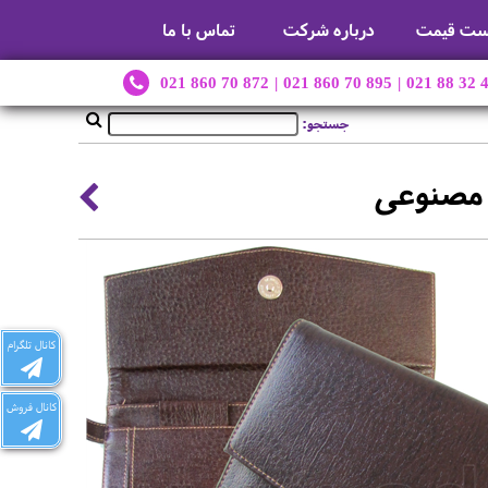
ست قیمت
درباره شرکت
تماس با ما
021 860 70 872
|
021 860 70 895
|
021 88 32 
جستجو:
 مصنوعی
کانال تلگرام
کانال فروش