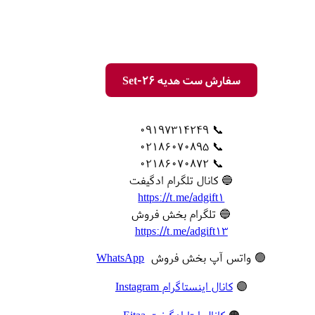
سفارش ست هدیه Set-26
📞 09197314249
📞 02186070895
📞 02186070872
🔵 کانال تلگرام ادگیفت
https://t.me/adgift1
🔵 تلگرام بخش فروش
https://t.me/adgift13
🟢 واتس آپ بخش فروش
WhatsApp
🟣
کانال اینستاگرام Instagram