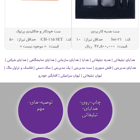
ست هدیه کاربردی
ست خودکار و جاکلیدی پرتوک
کد: Set-21
حداقل تيراژ: 10
کد: GSCH-115 SET
حداقل تيراژ: 50
قیمت: 42,500,000 ريال
قیمت: « موجود نیست »
هدایای تبلیغاتی | هدیه تبلیغاتی | هدایا | هدایای سازمانی | هدایای نمایشگاهی | هدایای شرکتی |
هدایای مدیریتی | فلش مموری | ست مدیریتی | پک مدیریتی | ساک دستی | فلاسک و تراول ماگ |
لیوان تبلیغاتی | لیوان سرامیکی | آفتابگیر خودرو
چاپ-روی-
توصیه‌-های-
هدایای-
مهم
تبلیغاتی