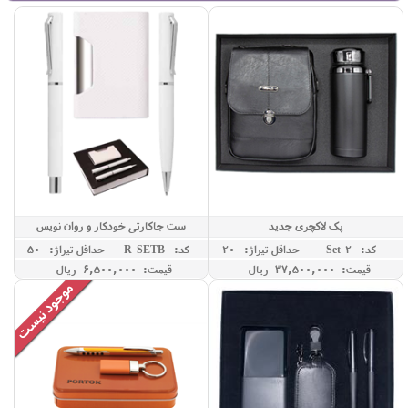
پک لاکچری جدید
ست جاکارتی خودکار و روان نویس
کد: Set-2
حداقل تيراژ: 20
کد: R-SETB
حداقل تيراژ: 50
قیمت: 37,500,000 ريال
قیمت: 6,500,000 ريال