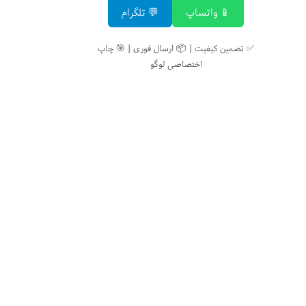
📱 واتساپ
💬 تلگرام
✅ تضمین کیفیت | 📦 ارسال فوری | 🎯 چاپ
اختصاصی لوگو