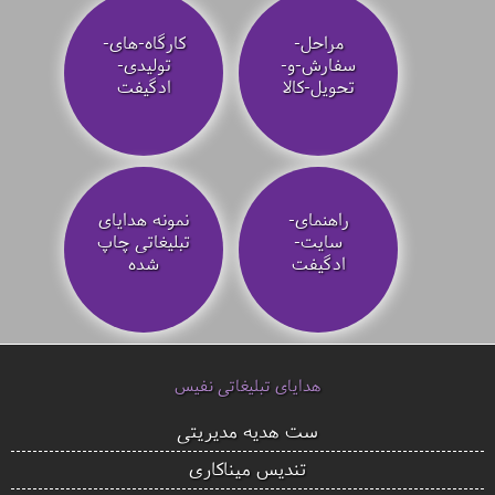
مراحل-
کارگاه-های-
سفارش-و-
تولیدی-
تحویل-کالا
ادگیفت
راهنمای-
نمونه هدایای
سایت-
تبلیغاتی چاپ
ادگیفت
شده
هدایای تبلیغاتی نفیس
ست هدیه مدیریتی
تندیس میناکاری