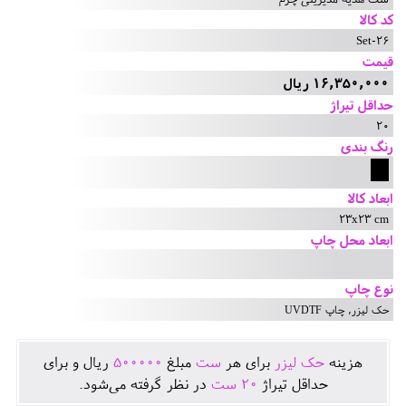
کد کالا
Set-26
قیمت
16,350,000 ریال
حداقل تیراژ
20
رنگ بندی
ابعاد کالا
23x23 cm
ابعاد محل چاپ
نوع چاپ
حک لیزر, چاپ UVDTF
هزينه
حک لیزر
برای هر
ست
مبلغ
500000
ريال و برای
حداقل تيراژ
20
ست
در نظر گرفته می‌شود.