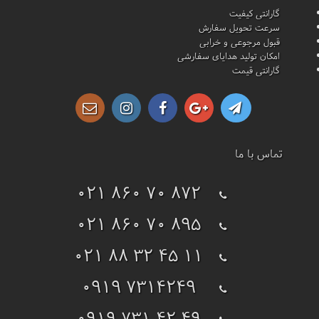
گارانتی کیفیت
سرعت تحویل سفارش
قبول مرجوعی و خرابی
امکان تولید هدایای سفارشی
گارانتی قیمت
تماس با ما
021 860 70 872
021 860 70 895
021 88 32 45 11
0919 7314249
0919 731 42 49